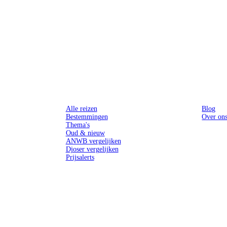
Reizen
Inspiratie
Alle reizen
Blog
Bestemmingen
Over on
Thema's
Oud & nieuw
ANWB vergelijken
Djoser vergelijken
Prijsalerts