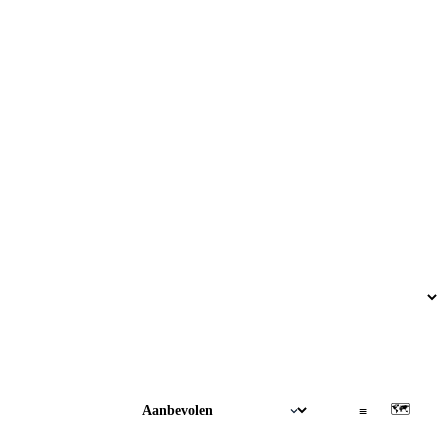
🗺
▦
≡