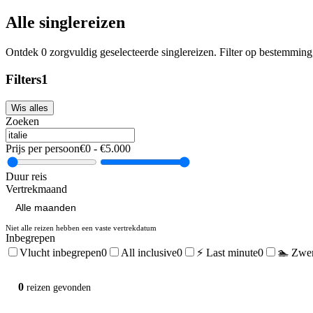
Alle singlereizen
Ontdek
0
zorgvuldig geselecteerde singlereizen. Filter op bestemming, 
Filters
1
Wis alles
Zoeken
Prijs per persoon
€
0
- €
5.000
Duur reis
Vertrekmaand
Niet alle reizen hebben een vaste vertrekdatum
Inbegrepen
Vlucht inbegrepen
0
All inclusive
0
⚡ Last minute
0
🏊 Zwe
0
reizen
gevonden