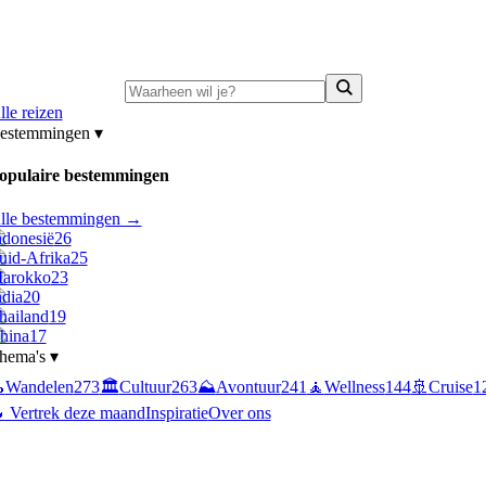
ni-deals:
tot 15% korting op singlereizen Portugal & Griekenland
—
bekijk a
lle reizen
estemmingen
▾
opulaire bestemmingen
lle bestemmingen →
ndonesië
26
uid-Afrika
25
arokko
23
ndia
20
hailand
19
hina
17
hema's
▾

Wandelen
273
🏛️
Cultuur
263
⛰️
Avontuur
241
🧘
Wellness
144
🚢
Cruise
1
 Vertrek deze maand
Inspiratie
Over ons