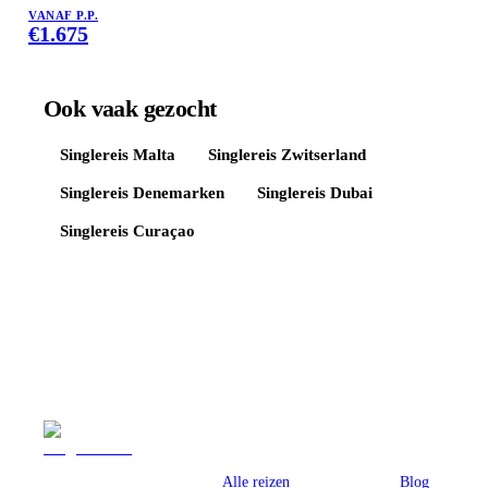
VANAF P.P.
€
1.675
Ook vaak gezocht
Singlereis
Malta
Singlereis
Zwitserland
Singlereis
Denemarken
Singlereis
Dubai
Singlereis
Curaçao
Reizen
Inspiratie
Pr
Alle reizen
Blog