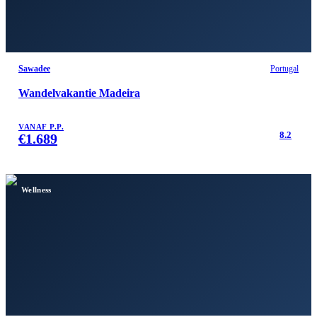
Sawadee
Portugal
Wandelvakantie Madeira
VANAF P.P.
8.2
€
1.689
Wellness