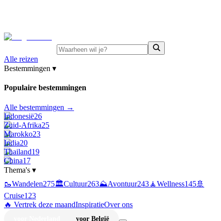
⚡
Juni-deals:
tot 15% korting op singlereizen Portugal &
Griekenland
—
bekijk aanbod
Alle reizen
Bestemmingen
▾
Populaire bestemmingen
Alle bestemmingen →
Indonesië
26
Zuid-Afrika
25
Marokko
23
India
20
Thailand
19
China
17
Thema's
▾
🥾
Wandelen
275
🏛️
Cultuur
263
⛰️
Avontuur
243
🧘
Wellness
145
🚢
Cruise
123
🔥 Vertrek deze maand
Inspiratie
Over ons
voor Nederland
voor België