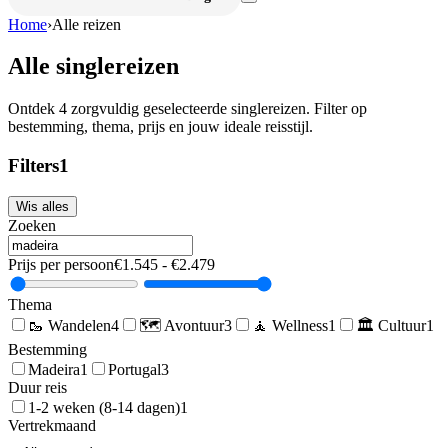
Home
›
Alle reizen
Alle singlereizen
Ontdek
4
zorgvuldig geselecteerde singlereizen. Filter op
bestemming, thema, prijs en jouw ideale reisstijl.
Filters
1
Wis alles
Zoeken
Prijs per persoon
€
1.545
- €
2.479
Thema
🥾
Wandelen
4
🗺️
Avontuur
3
🧘
Wellness
1
🏛️
Cultuur
1
Bestemming
Madeira
1
Portugal
3
Duur reis
1-2 weken (8-14 dagen)
1
Vertrekmaand