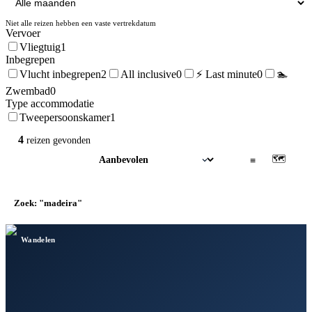
Niet alle reizen hebben een vaste vertrekdatum
Vervoer
Vliegtuig
1
Inbegrepen
Vlucht inbegrepen
2
All inclusive
0
⚡ Last minute
0
🏊
Zwembad
0
Type accommodatie
Tweepersoonskamer
1
4
reizen
gevonden
🗺
▦
≡
Zoek: "madeira"
×
Wandelen