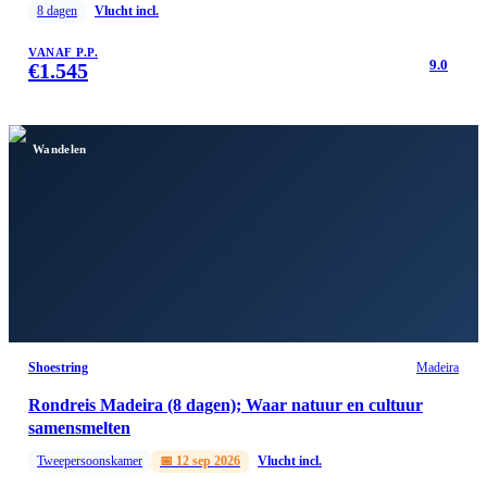
8
dagen
Vlucht incl.
VANAF P.P.
9.0
€
1.545
Wandelen
Shoestring
Madeira
Rondreis Madeira (8 dagen); Waar natuur en cultuur
samensmelten
Tweepersoonskamer
📅
12 sep 2026
Vlucht incl.