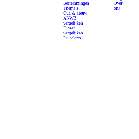
Bestemmingen
Over
Thema's
ons
Oud & nieuw
ANWB
vergelijken
Djoser
vergelijken
Prijsalerts
Singlereizen
voor solo-
reizigers uit
Nederland en
België.
Ontmoet
gelijkgestemde
reizigers en
ontdek de
wereld.
2026 Singletravels.nl & Singletravels.be - De grootste keuze in