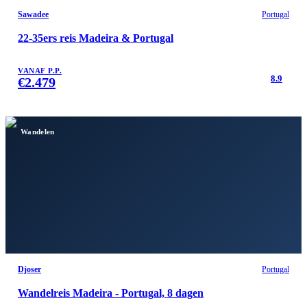
Sawadee
Portugal
22-35ers reis Madeira & Portugal
VANAF P.P.
8.9
€
2.479
Wandelen
Djoser
Portugal
Wandelreis Madeira - Portugal, 8 dagen