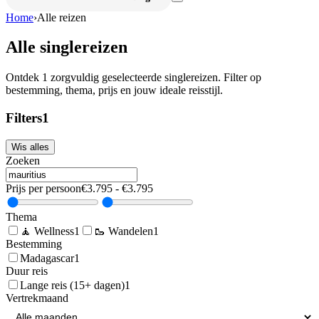
Home
›
Alle reizen
Alle singlereizen
Ontdek
1
zorgvuldig geselecteerde singlereizen. Filter op
bestemming, thema, prijs en jouw ideale reisstijl.
Filters
1
Wis alles
Zoeken
Prijs per persoon
€
3.795
- €
3.795
Thema
🧘
Wellness
1
🥾
Wandelen
1
Bestemming
Madagascar
1
Duur reis
Lange reis (15+ dagen)
1
Vertrekmaand