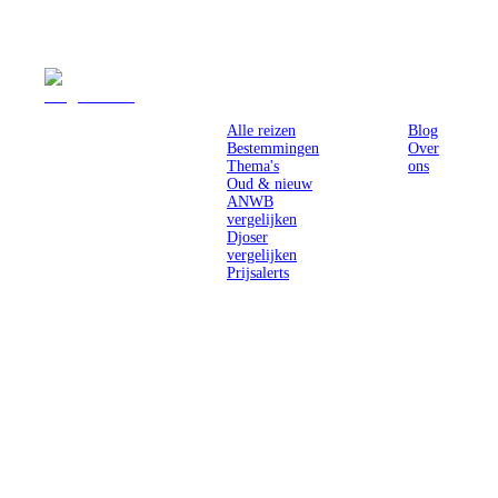
Reizen
Inspiratie
Pr
Alle reizen
Blog
Bestemmingen
Over
Thema's
ons
Oud & nieuw
ANWB
vergelijken
Djoser
vergelijken
Prijsalerts
Singlereizen
voor solo-
reizigers uit
Nederland en
België.
Ontmoet
gelijkgestemde
reizigers en
ontdek de