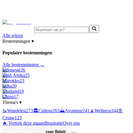
⚡
Juni-deals:
tot 15% korting op singlereizen Portugal &
Griekenland
—
bekijk aanbod
Alle reizen
Bestemmingen
▾
Populaire bestemmingen
Alle bestemmingen →
Indonesië
26
Zuid-Afrika
25
Marokko
23
India
20
Thailand
19
China
17
Thema's
▾
🥾
Wandelen
273
🏛️
Cultuur
263
⛰️
Avontuur
241
🧘
Wellness
144
🚢
Cruise
123
🔥 Vertrek deze maand
Inspiratie
Over ons
voor Nederland
voor België