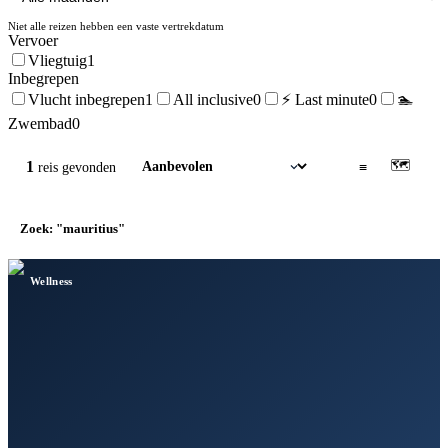
Niet alle reizen hebben een vaste vertrekdatum
Vervoer
Vliegtuig
1
Inbegrepen
Vlucht inbegrepen
1
All inclusive
0
⚡ Last minute
0
🏊
Zwembad
0
🗺
1
▦
≡
reis
gevonden
Zoek: "mauritius"
×
Wellness