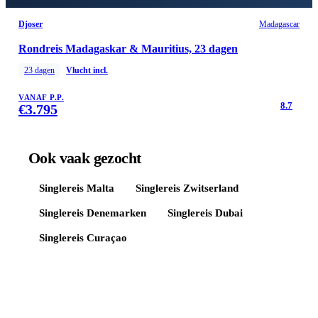
Djoser
Madagascar
Rondreis Madagaskar & Mauritius, 23 dagen
23
dagen
Vlucht incl.
VANAF P.P.
8.7
€
3.795
Ook vaak gezocht
Singlereis
Malta
Singlereis
Zwitserland
Singlereis
Denemarken
Singlereis
Dubai
Singlereis
Curaçao