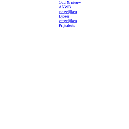
Oud & nieuw
ANWB
vergelijken
Djoser
vergelijken
Prijsalerts
Singlereizen
voor solo-
reizigers uit
Nederland en
België.
Ontmoet
gelijkgestemde
reizigers en
ontdek de
wereld.
2026 Singletravels.nl & Singletravels.be - De grootste keuze in
singlereizen
ANVR partners
SGR aangesloten