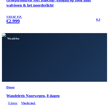
Groepsrondreis Met zeilschip Antigua op zoek naar
walvissen & het noorderlicht
VANAF P.P.
9.3
€
2.999
Wandelen
Djoser
Wandelreis Noorwegen, 8 dagen
8
dagen
Vlucht incl.