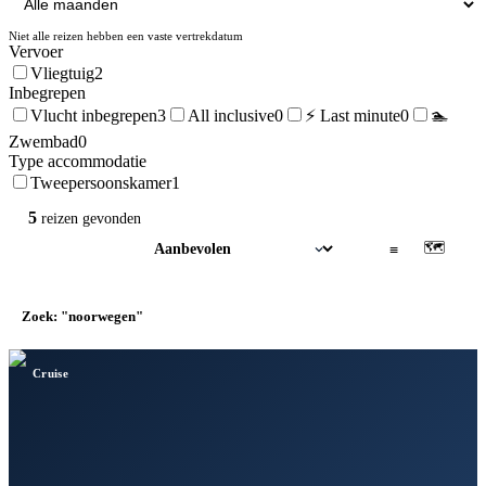
Niet alle reizen hebben een vaste vertrekdatum
Vervoer
Vliegtuig
2
Inbegrepen
Vlucht inbegrepen
3
All inclusive
0
⚡ Last minute
0
🏊
Zwembad
0
Type accommodatie
Tweepersoonskamer
1
5
reizen
gevonden
🗺
▦
≡
Zoek: "noorwegen"
×
Cruise