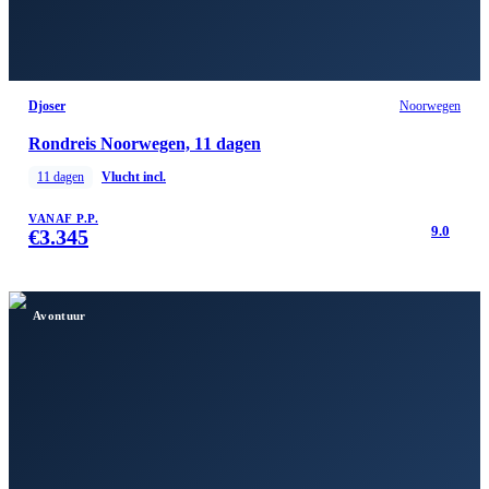
Djoser
Noorwegen
Rondreis Noorwegen, 11 dagen
11
dagen
Vlucht incl.
VANAF P.P.
9.0
€
3.345
Avontuur