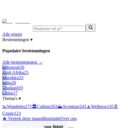
⚡
Juni-deals:
tot 15% korting op singlereizen Portugal &
Griekenland
—
bekijk aanbod
Alle reizen
Bestemmingen
▾
Populaire bestemmingen
Alle bestemmingen →
Indonesië
26
Zuid-Afrika
25
Marokko
23
India
20
Thailand
19
China
17
Thema's
▾
🥾
Wandelen
275
🏛️
Cultuur
263
⛰️
Avontuur
243
🧘
Wellness
145
🚢
Cruise
123
🔥 Vertrek deze maand
Inspiratie
Over ons
voor Nederland
voor België