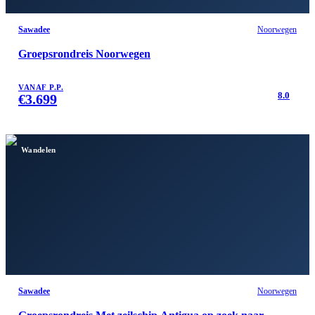
Sawadee
Noorwegen
Groepsrondreis Noorwegen
VANAF P.P.
8.0
€
3.699
Wandelen
Sawadee
Noorwegen