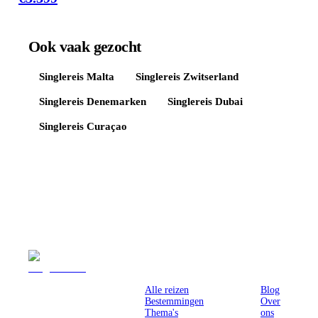
Ook vaak gezocht
Singlereis
Malta
Singlereis
Zwitserland
Singlereis
Denemarken
Singlereis
Dubai
Singlereis
Curaçao
Reizen
Inspiratie
Pr
Alle reizen
Blog
Bestemmingen
Over
Thema's
ons