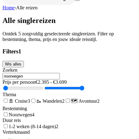
Home
›
Alle reizen
Alle singlereizen
Ontdek
5
zorgvuldig geselecteerde singlereizen. Filter op
bestemming, thema, prijs en jouw ideale reisstijl.
Filters
1
Wis alles
Zoeken
Prijs per persoon
€
2.395
- €
3.699
Thema
🚢
Cruise
3
🥾
Wandelen
2
🗺️
Avontuur
2
Bestemming
Noorwegen
4
Duur reis
1-2 weken (8-14 dagen)
2
Vertrekmaand