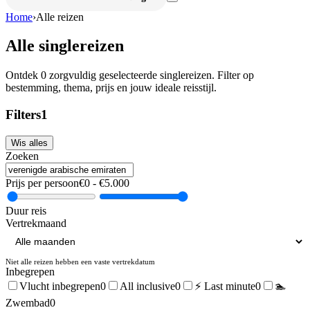
Home
›
Alle reizen
Alle singlereizen
Ontdek
0
zorgvuldig geselecteerde singlereizen. Filter op
bestemming, thema, prijs en jouw ideale reisstijl.
Filters
1
Wis alles
Zoeken
Prijs per persoon
€
0
- €
5.000
Duur reis
Vertrekmaand
Niet alle reizen hebben een vaste vertrekdatum
Inbegrepen
Vlucht inbegrepen
0
All inclusive
0
⚡ Last minute
0
🏊
Zwembad
0