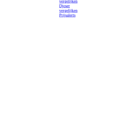
vergelijken
Djoser
vergelijken
Prijsalerts
Singlereizen
voor solo-
reizigers uit
Nederland en
België.
Ontmoet
gelijkgestemde
reizigers en
ontdek de
wereld.
2026 Singletravels.nl & Singletravels.be - De grootste keuze in
singlereizen
ANVR partners
SGR aangesloten