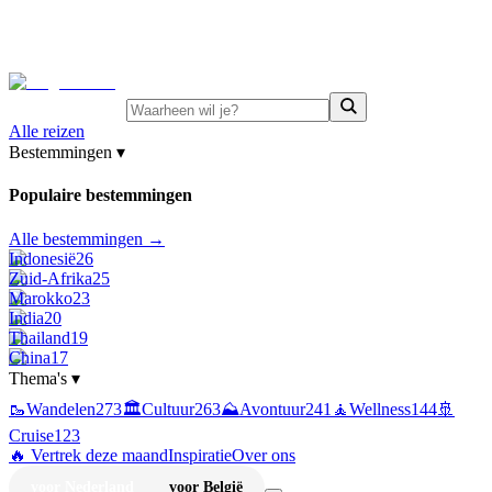
⚡
Juni-deals:
tot 15% korting op singlereizen Portugal &
Griekenland
—
bekijk aanbod
Alle reizen
Bestemmingen
▾
Populaire bestemmingen
Alle bestemmingen →
Indonesië
26
Zuid-Afrika
25
Marokko
23
India
20
Thailand
19
China
17
Thema's
▾
🥾
Wandelen
273
🏛️
Cultuur
263
⛰️
Avontuur
241
🧘
Wellness
144
🚢
Cruise
123
🔥 Vertrek deze maand
Inspiratie
Over ons
voor Nederland
voor België