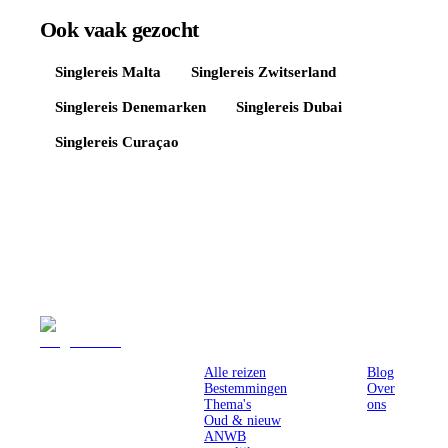
Ook vaak gezocht
Singlereis
Malta
Singlereis
Zwitserland
Singlereis
Denemarken
Singlereis
Dubai
Singlereis
Curaçao
Reizen
Inspiratie
Pr
Alle reizen
Blog
Bestemmingen
Over
Thema's
ons
Oud & nieuw
ANWB