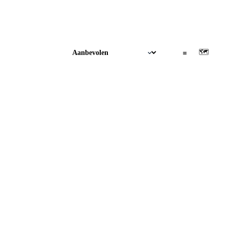
🗺
▦
≡