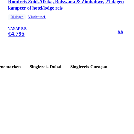
Rondreis Zuid-Afrika, Botswana & Zimbabwe, 21 dagen
kampeer of hotel/lodge reis
20
dagen
Vlucht incl.
VANAF P.P.
8.8
€
4.795
enemarken
Singlereis
Dubai
Singlereis
Curaçao
Reizen
Inspiratie