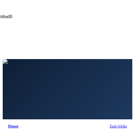
mbad
0
Djoser
Zuid-Afrika