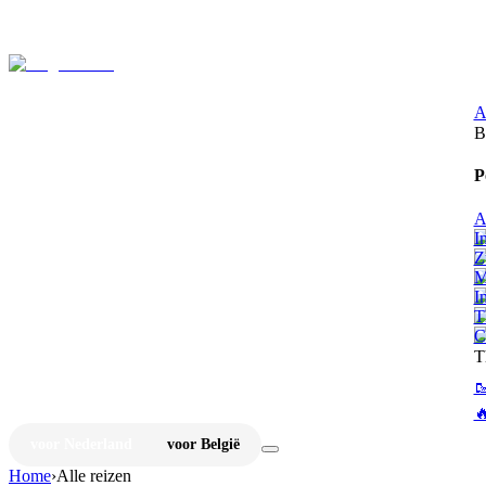
⚡
Ju
A
B
P
A
I
Z
M
I
T
C
T


voor Nederland
voor België
Home
›
Alle reizen