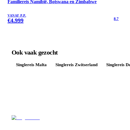
Familiereis Namibië, Botswana en Zimbabwe
VANAF P.P.
8.7
€
4.999
Ook vaak gezocht
Singlereis
Malta
Singlereis
Zwitserland
Singlereis
D