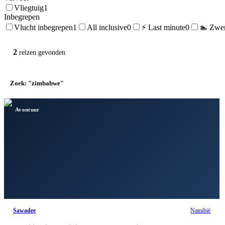
Vliegtuig
1
Inbegrepen
Vlucht inbegrepen
1
All inclusive
0
⚡ Last minute
0
🏊 Zwe
2
reizen
gevonden
Zoek: "zimbabwe"
×
Avontuur
Sawadee
Namibië