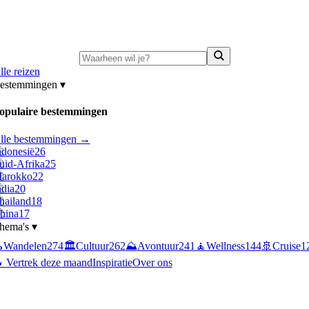
ni-deals:
tot 15% korting op singlereizen Portugal & Griekenland
—
bekijk a
lle reizen
estemmingen
▾
opulaire bestemmingen
lle bestemmingen →
ndonesië
26
uid-Afrika
25
arokko
22
ndia
20
hailand
18
hina
17
hema's
▾

Wandelen
274
🏛️
Cultuur
262
⛰️
Avontuur
241
🧘
Wellness
144
🚢
Cruise
1
 Vertrek deze maand
Inspiratie
Over ons