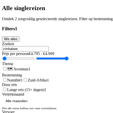
Alle singlereizen
Ontdek
2
zorgvuldig geselecteerde singlereizen. Filter op bestemming, 
Filters
1
Wis alles
Zoeken
Prijs per persoon
€
4.795
- €
4.999
Thema
🗺️
Avontuur
1
Bestemming
Namibië
1
Zuid-Afrika
1
Duur reis
Lange reis (15+ dagen)
1
Vertrekmaand
Niet alle reizen hebben een vaste vertrekdatum
Vervoer