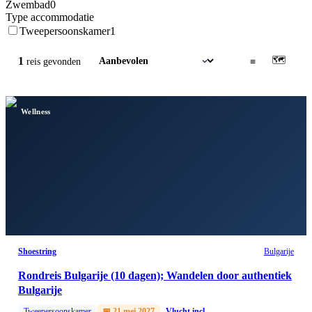
Zwembad
0
Type accommodatie
Tweepersoonskamer
1
🗺
1
▦
≡
reis
gevonden
Wellness
Shoestring
Bulgarije
Rondreis Bulgarije (10 dagen); Wandelen door authentiek
Bulgarije
Tweepersoonskamer
📅
21 mei 2027
Vlucht incl.