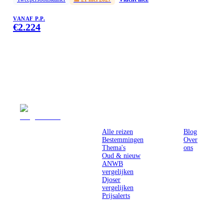
VANAF P.P.
€
2.224
Reizen
Inspiratie
Pr
Alle reizen
Blog
Bestemmingen
Over
Thema's
ons
Oud & nieuw
ANWB
vergelijken
Djoser
vergelijken
Prijsalerts
Singlereizen
voor solo-