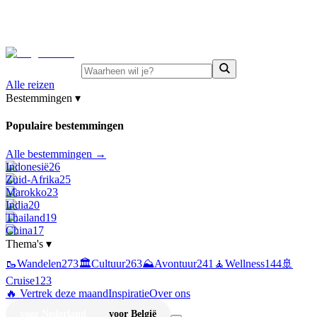
⚡
Juni-deals:
tot 15% korting op singlereizen Portugal &
Griekenland
—
bekijk aanbod
Alle reizen
Bestemmingen
▾
Populaire bestemmingen
Alle bestemmingen →
Indonesië
26
Zuid-Afrika
25
Marokko
23
India
20
Thailand
19
China
17
Thema's
▾
🥾
Wandelen
273
🏛️
Cultuur
263
⛰️
Avontuur
241
🧘
Wellness
144
🚢
Cruise
123
🔥 Vertrek deze maand
Inspiratie
Over ons
voor Nederland
voor België