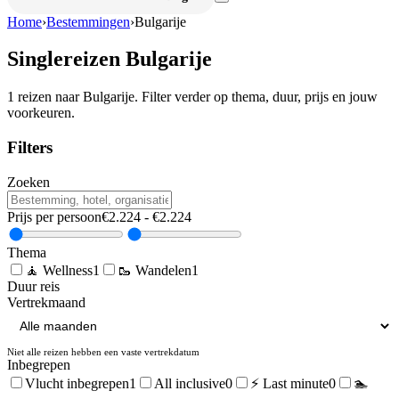
Home
›
Bestemmingen
›
Bulgarije
Singlereizen
Bulgarije
1
reizen naar
Bulgarije
. Filter verder op thema, duur, prijs en jouw
voorkeuren.
Filters
Zoeken
Prijs per persoon
€
2.224
- €
2.224
Thema
🧘
Wellness
1
🥾
Wandelen
1
Duur reis
Vertrekmaand
Niet alle reizen hebben een vaste vertrekdatum
Inbegrepen
Vlucht inbegrepen
1
All inclusive
0
⚡ Last minute
0
🏊