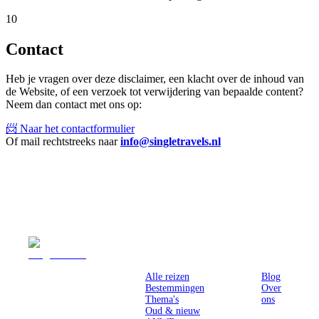
10
Contact
Heb je vragen over deze disclaimer, een klacht over de inhoud van
de Website, of een verzoek tot verwijdering van bepaalde content?
Neem dan contact met ons op:
📨 Naar het contactformulier
Of mail rechtstreeks naar
info@singletravels.nl
Reizen
Inspiratie
Pr
Alle reizen
Blog
Bestemmingen
Over
Thema's
ons
Oud & nieuw