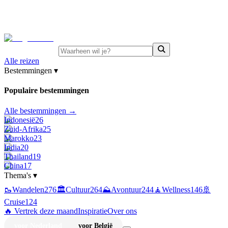
⚡
Juni-deals:
tot 15% korting op singlereizen Portugal &
Griekenland
—
bekijk aanbod
Alle reizen
Bestemmingen
▾
Populaire bestemmingen
Alle bestemmingen →
Indonesië
26
Zuid-Afrika
25
Marokko
23
India
20
Thailand
19
China
17
Thema's
▾
🥾
Wandelen
276
🏛️
Cultuur
264
⛰️
Avontuur
244
🧘
Wellness
146
🚢
Cruise
124
🔥 Vertrek deze maand
Inspiratie
Over ons
voor Nederland
voor België