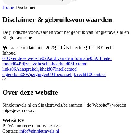
Home
›
Disclaimer
Disclaimer
& gebruiksvoorwaarden
De juridische voorwaarden voor het gebruik van Singletravels.nl en
Singletravels.be.
📖 Laatste update: mei 2026
🇳🇱 NL recht · 🇧🇪 BE recht
Inhoud
01
Over deze website
02
Aard van de informatie
03
Affiliate-
model
04
Prijzen & beschikbaarheid
05
Externe
links
06
Aansprakelijkheid
07
Intellectueel
eigendom
08
Wijzigingen
09
Toepasselijk recht
10
Contact
01
Over deze website
Singletravels.nl en Singletravels.be (samen: "de Website") worden
uitgegeven door:
Wefixit BV
BTW-nummer:
BE0695575122
Contact:
info@singletravels.nl