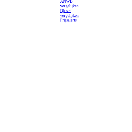
ANWB
vergelijken
Djoser
vergelijken
Prijsalerts
Singlereizen
voor solo-
reizigers uit
Nederland en
België.
Ontmoet
gelijkgestemde
reizigers en
ontdek de
wereld.
2026 Singletravels.nl & Singletravels.be - De grootste keuze in
singlereizen
ANVR partners
SGR aangesloten