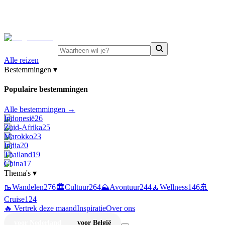
⚡
Juni-deals:
tot 15% korting op singlereizen Portugal &
Griekenland
—
bekijk aanbod
Alle reizen
Bestemmingen
▾
Populaire bestemmingen
Alle bestemmingen →
Indonesië
26
Zuid-Afrika
25
Marokko
23
India
20
Thailand
19
China
17
Thema's
▾
🥾
Wandelen
276
🏛️
Cultuur
264
⛰️
Avontuur
244
🧘
Wellness
146
🚢
Cruise
124
🔥 Vertrek deze maand
Inspiratie
Over ons
voor Nederland
voor België