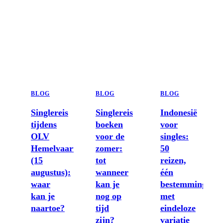
IJsland en
zijn de
singlereizen
Costa Rica.
korte
hebben
singlereizen
nog plaats.
die
werken.
BLOG
BLOG
BLOG
Singlereis
Singlereis
Indonesië
tijdens
boeken
voor
OLV
voor de
singles:
Hemelvaart
zomer:
50
(15
tot
reizen,
augustus):
wanneer
één
waar
kan je
bestemming
kan je
nog op
met
naartoe?
tijd
eindeloze
zijn?
variatie