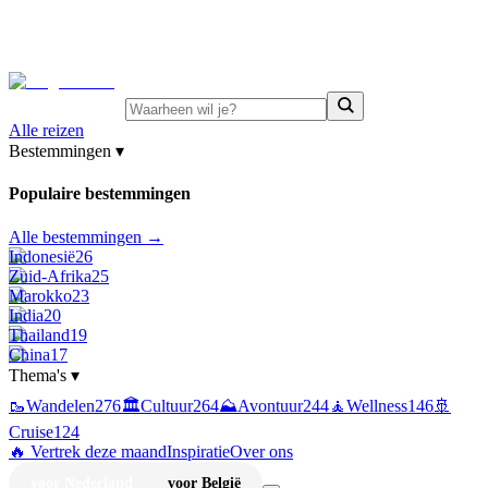
⚡
Juni-deals:
tot 15% korting op singlereizen Portugal &
Griekenland
—
bekijk aanbod
Alle reizen
Bestemmingen
▾
Populaire bestemmingen
Alle bestemmingen →
Indonesië
26
Zuid-Afrika
25
Marokko
23
India
20
Thailand
19
China
17
Thema's
▾
🥾
Wandelen
276
🏛️
Cultuur
264
⛰️
Avontuur
244
🧘
Wellness
146
🚢
Cruise
124
🔥 Vertrek deze maand
Inspiratie
Over ons
voor Nederland
voor België