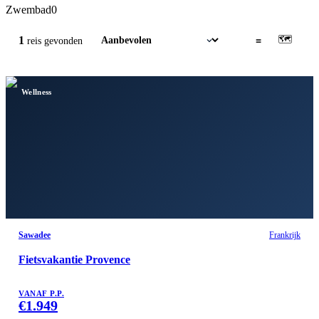
Zwembad
0
🗺
1
▦
≡
reis
gevonden
Wellness
Sawadee
Frankrijk
Fietsvakantie Provence
VANAF P.P.
€
1.949