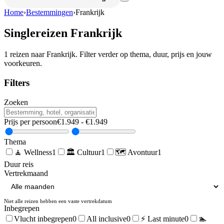
Home
›
Bestemmingen
›
Frankrijk
Singlereizen
Frankrijk
1
reizen naar
Frankrijk
. Filter verder op thema, duur, prijs en jouw
voorkeuren.
Filters
Zoeken
Prijs per persoon
€
1.949
- €
1.949
Thema
🧘
Wellness
1
🏛️
Cultuur
1
🗺️
Avontuur
1
Duur reis
Vertrekmaand
Niet alle reizen hebben een vaste vertrekdatum
Inbegrepen
Vlucht inbegrepen
0
All inclusive
0
⚡ Last minute
0
🏊