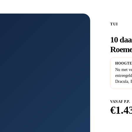
TUI
10 daa
Roeme
HOOGTE
Nu met ve
entreegel
Dracula, 
VANAF P.P.
€
1.4