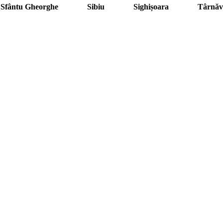
Sfântu Gheorghe
Sibiu
Sighișoara
Târnăv
13
14
15