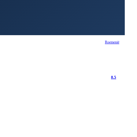
Roemenië
8.5