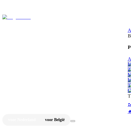
⚡
Ju
A
B
P
A
I
Z
M
I
T
C
T


voor Nederland
voor België