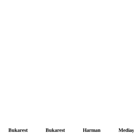
Bukarest
Bukarest
Harman
Mediaș
5
6
7
8