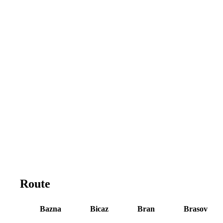
Route
Bazna
Bicaz
Bran
Brasov
1
2
3
4