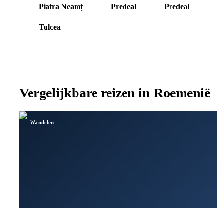
Piatra Neamț
Predeal
Predeal
9
10
11
12
Tulcea
16
Vergelijkbare reizen in
Roemenië
Wandelen