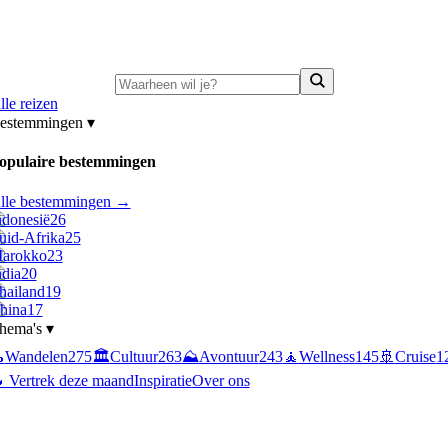
ni-deals:
tot 15% korting op singlereizen Portugal & Griekenland
—
bekijk a
lle reizen
estemmingen
▾
opulaire bestemmingen
lle bestemmingen →
ndonesië
26
uid-Afrika
25
arokko
23
ndia
20
hailand
19
hina
17
hema's
▾

Wandelen
275
🏛️
Cultuur
263
⛰️
Avontuur
243
🧘
Wellness
145
🚢
Cruise
1
 Vertrek deze maand
Inspiratie
Over ons