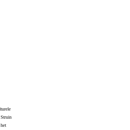
Boek bij
TUI
turele
 Struin
 het