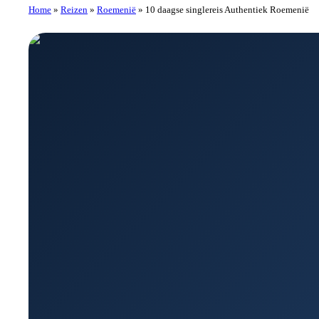
Home
»
Reizen
»
Roemenië
»
10 daagse singlereis Authentiek Roemenië