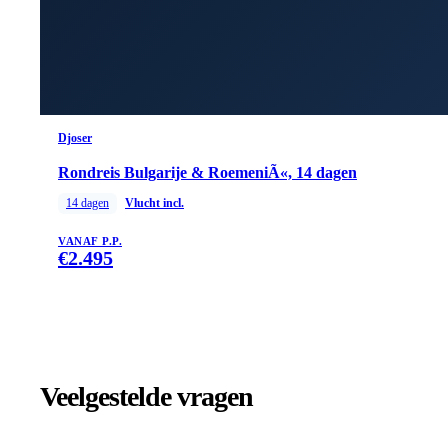
Djoser
Rondreis Bulgarije & RoemeniÃ«, 14 dagen
14
dagen
Vlucht incl.
VANAF P.P.
€
2.495
Veelgestelde vragen