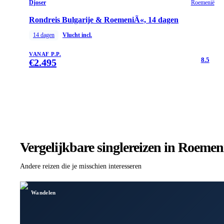
Djoser
Roemenië
Rondreis Bulgarije & RoemeniÃ«, 14 dagen
14
dagen
Vlucht incl.
VANAF P.P.
8.5
€
2.495
Vergelijkbare singlereizen
in Roemen
Andere reizen die je misschien interesseren
Wandelen