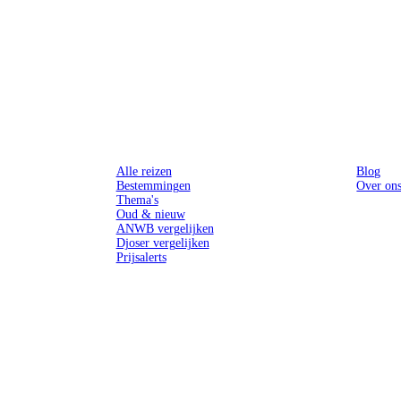
Reizen
Inspiratie
Alle reizen
Blog
Bestemmingen
Over on
Thema's
Oud & nieuw
ANWB vergelijken
Djoser vergelijken
Prijsalerts