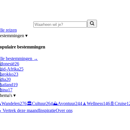
ni-deals:
tot 15% korting op singlereizen Portugal & Griekenland
—
bekijk a
lle reizen
estemmingen
▾
opulaire bestemmingen
lle bestemmingen →
ndonesië
26
uid-Afrika
25
arokko
23
ndia
20
hailand
19
hina
17
hema's
▾

Wandelen
276
🏛️
Cultuur
264
⛰️
Avontuur
244
🧘
Wellness
146
🚢
Cruise
1
 Vertrek deze maand
Inspiratie
Over ons