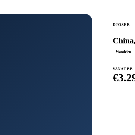
DJOSER
China,
Wandelen
VANAF P.P.
€
3.2