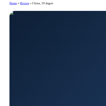
Home
»
Reizen
»
China, 19 dagen