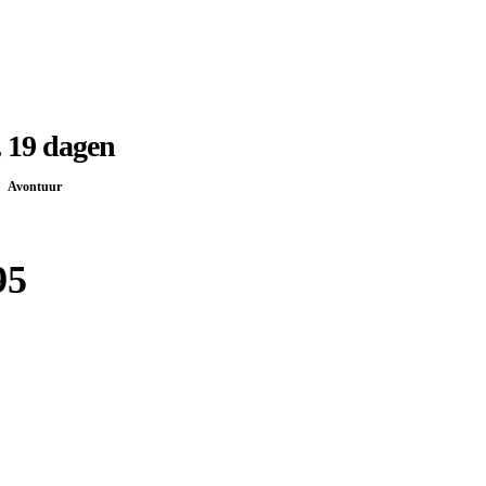
 19 dagen
Avontuur
95
Boek bij
Djoser