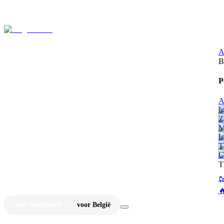
⚡
Ju
A
B
P
A
I
Z
M
I
T
C
T


voor Nederland
voor België