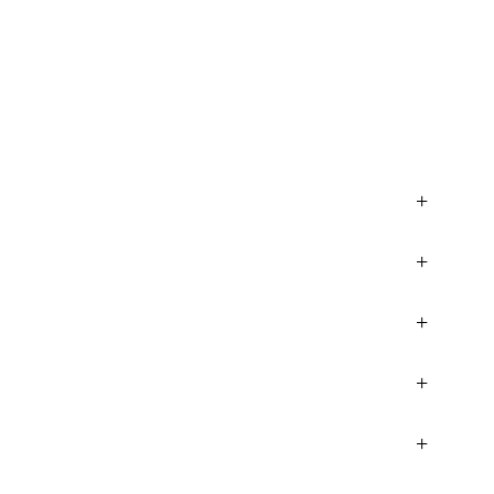
+
+
+
+
+