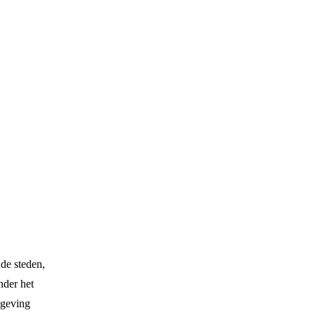
de steden,
nder het
mgeving