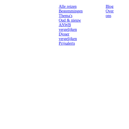
Alle reizen
Blog
Bestemmingen
Over
Thema's
ons
Oud & nieuw
ANWB
vergelijken
Djoser
vergelijken
Prijsalerts
Singlereizen
voor solo-
reizigers uit
Nederland en
België.
Ontmoet
gelijkgestemde
reizigers en
ontdek de
wereld.