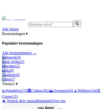
⚡
Juni-deals:
tot 15% korting op singlereizen Portugal &
Griekenland
—
bekijk aanbod
Alle reizen
Bestemmingen
▾
Populaire bestemmingen
Alle bestemmingen →
Indonesië
26
Zuid-Afrika
25
Marokko
22
India
20
Thailand
18
China
17
Thema's
▾
🥾
Wandelen
274
🏛️
Cultuur
262
⛰️
Avontuur
241
🧘
Wellness
144
🚢
Cruise
123
🔥 Vertrek deze maand
Inspiratie
Over ons
voor Nederland
voor België