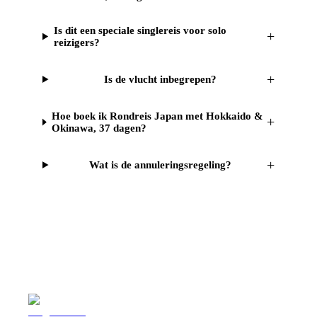
Is dit een speciale singlereis voor solo
+
reizigers?
+
Is de vlucht inbegrepen?
Hoe boek ik Rondreis Japan met Hokkaido &
+
Okinawa, 37 dagen?
+
Wat is de annuleringsregeling?
Reizen
Inspiratie
Pr