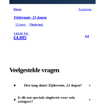
Djoser
Kazachstan
Zijderoute, 23 dagen
23
dagen
Vlucht incl.
VANAF P.P.
8.8
€
4.095
Veelgestelde vragen
+
Hoe lang duurt Zijderoute, 22 dagen?
Is dit een speciale singlereis voor solo
+
reizigers?