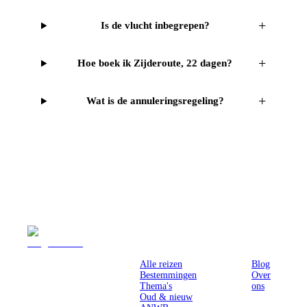
+
Is de vlucht inbegrepen?
+
Hoe boek ik Zijderoute, 22 dagen?
+
Wat is de annuleringsregeling?
Reizen
Inspiratie
Pr
Alle reizen
Blog
Bestemmingen
Over
Thema's
ons
Oud & nieuw