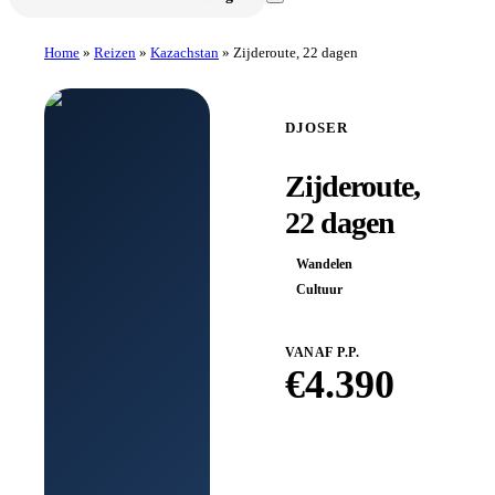
Home
»
Reizen
»
Kazachstan
»
Zijderoute, 22 dagen
DJOSER
Zijderoute,
22 dagen
Wandelen
Cultuur
VANAF P.P.
€
4.390
Boek bij