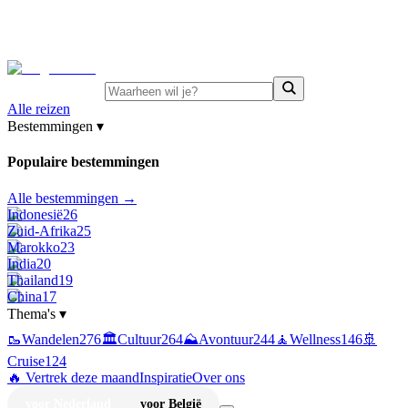
⚡
Juni-deals:
tot 15% korting op singlereizen Portugal &
Griekenland
—
bekijk aanbod
Alle reizen
Bestemmingen
▾
Populaire bestemmingen
Alle bestemmingen →
Indonesië
26
Zuid-Afrika
25
Marokko
23
India
20
Thailand
19
China
17
Thema's
▾
🥾
Wandelen
276
🏛️
Cultuur
264
⛰️
Avontuur
244
🧘
Wellness
146
🚢
Cruise
124
🔥 Vertrek deze maand
Inspiratie
Over ons
voor Nederland
voor België