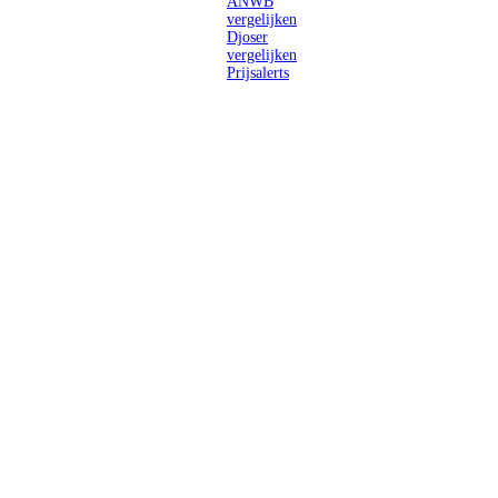
ANWB
vergelijken
Djoser
vergelijken
Prijsalerts
Singlereizen
voor solo-
reizigers uit
Nederland en
België.
Ontmoet
gelijkgestemde
reizigers en
ontdek de
wereld.
2026 Singletravels.nl & Singletravels.be - De grootste keuze in
singlereizen
ANVR partners
SGR aangesloten