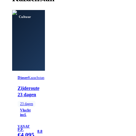
Cultuur
Djoser
Kazachstan
Zijderoute,
23 dagen
23
dagen
Vlucht
incl.
VANAF
P.P.
8.8
€
4.095