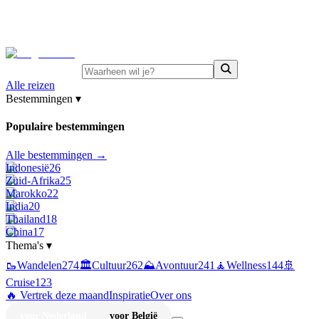
⚡
Juni-deals:
tot 15% korting op singlereizen Portugal &
Griekenland
—
bekijk aanbod
Alle reizen
Bestemmingen
▾
Populaire bestemmingen
Alle bestemmingen →
Indonesië
26
Zuid-Afrika
25
Marokko
22
India
20
Thailand
18
China
17
Thema's
▾
🥾
Wandelen
274
🏛️
Cultuur
262
⛰️
Avontuur
241
🧘
Wellness
144
🚢
Cruise
123
🔥 Vertrek deze maand
Inspiratie
Over ons
voor Nederland
voor België