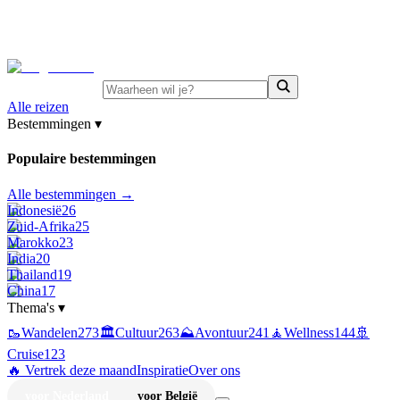
⚡
Juni-deals:
tot 15% korting op singlereizen Portugal &
Griekenland
—
bekijk aanbod
Alle reizen
Bestemmingen
▾
Populaire bestemmingen
Alle bestemmingen →
Indonesië
26
Zuid-Afrika
25
Marokko
23
India
20
Thailand
19
China
17
Thema's
▾
🥾
Wandelen
273
🏛️
Cultuur
263
⛰️
Avontuur
241
🧘
Wellness
144
🚢
Cruise
123
🔥 Vertrek deze maand
Inspiratie
Over ons
voor Nederland
voor België