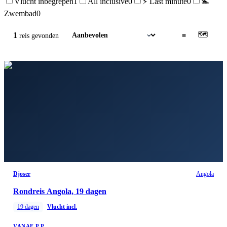
Vlucht inbegrepen
1
All inclusive
0
⚡ Last minute
0
🏊
Zwembad
0
🗺
1
▦
≡
reis
gevonden
Djoser
Angola
Rondreis Angola, 19 dagen
19
dagen
Vlucht incl.
VANAF P.P.