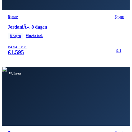
Djoser
Egypte
JordaniÃ«, 8 dagen
8
dagen
Vlucht incl.
VANAF P.P.
9.1
€
1.595
Wellness