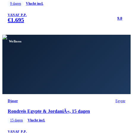
9
dagen
Vlucht incl.
VANAF P.P.
9.0
€
1.695
Wellness
Djoser
Egypte
Rondreis Egypte & JordaniÃ«, 15 dagen
15
dagen
Vlucht incl.
VANAF P.P.