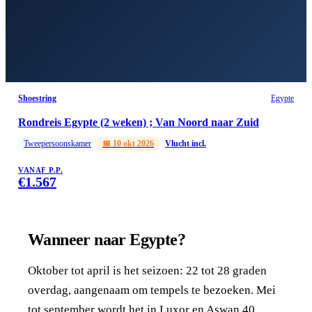
Shoestring
Egypte
Rondreis Egypte (2 weken) ; Van Noord naar Zuid
Tweepersoonskamer
📅
10 okt 2026
Vlucht incl.
VANAF P.P.
€
1.567
Wanneer naar Egypte?
Oktober tot april is het seizoen: 22 tot 28 graden
overdag, aangenaam om tempels te bezoeken. Mei
tot september wordt het in Luxor en Aswan 40