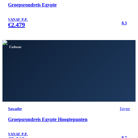
Groepsrondreis Egypte
VANAF P.P.
8.3
€
2.479
Cultuur
Sawadee
Egypte
Groepsrondreis Egypte Hoogtepunten
VANAF P.P.
8.7