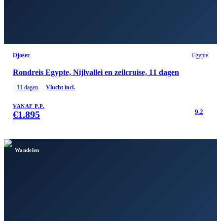
Djoser
Egypte
Rondreis Egypte, Nijlvallei en zeilcruise, 11 dagen
11
dagen
Vlucht incl.
VANAF P.P.
9.2
€
1.895
Wandelen