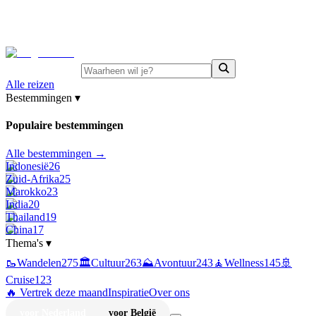
⚡
Juni-deals:
tot 15% korting op singlereizen Portugal &
Griekenland
—
bekijk aanbod
Alle reizen
Bestemmingen
▾
Populaire bestemmingen
Alle bestemmingen →
Indonesië
26
Zuid-Afrika
25
Marokko
23
India
20
Thailand
19
China
17
Thema's
▾
🥾
Wandelen
275
🏛️
Cultuur
263
⛰️
Avontuur
243
🧘
Wellness
145
🚢
Cruise
123
🔥 Vertrek deze maand
Inspiratie
Over ons
voor Nederland
voor België