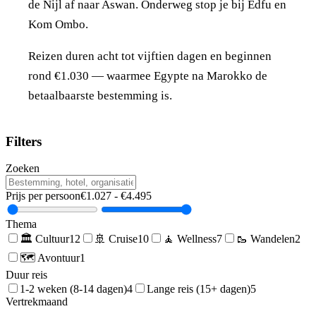
de Nijl af naar Aswan. Onderweg stop je bij Edfu en
Kom Ombo.
Reizen duren acht tot vijftien dagen en beginnen
rond €1.030 — waarmee Egypte na Marokko de
betaalbaarste bestemming is.
Filters
Zoeken
Prijs per persoon
€
1.027
- €
4.495
Thema
🏛️
Cultuur
12
🚢
Cruise
10
🧘
Wellness
7
🥾
Wandelen
2
🗺️
Avontuur
1
Duur reis
1-2 weken (8-14 dagen)
4
Lange reis (15+ dagen)
5
Vertrekmaand