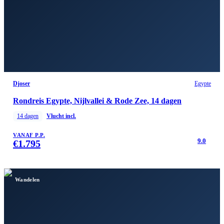
Djoser
Egypte
Rondreis Egypte, Nijlvallei & Rode Zee, 14 dagen
14
dagen
Vlucht incl.
VANAF P.P.
9.0
€
1.795
Wandelen