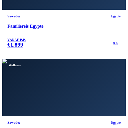
Sawadee
Egypte
Familiereis Egypte
VANAF P.P.
8.6
€
1.899
Wellness
Sawadee
Egypte