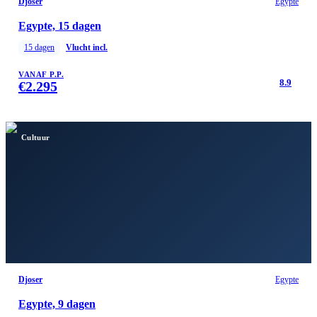
Djoser
Egypte
Egypte, 15 dagen
15
dagen
Vlucht incl.
VANAF P.P.
8.9
€
2.295
Cultuur
Djoser
Egypte
Egypte, 9 dagen