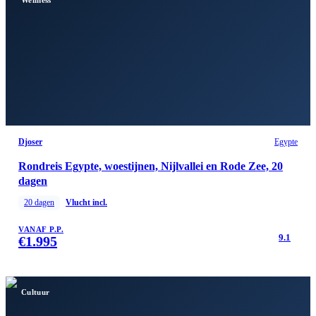
Wellness
Djoser
Egypte
Rondreis Egypte, woestijnen, Nijlvallei en Rode Zee, 20
dagen
20
dagen
Vlucht incl.
VANAF P.P.
9.1
€
1.995
Cultuur