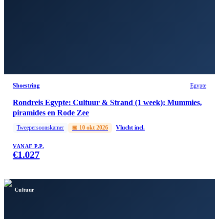
Shoestring
Egypte
Rondreis Egypte: Cultuur & Strand (1 week); Mummies,
piramides en Rode Zee
Tweepersoonskamer
📅
10 okt 2026
Vlucht incl.
VANAF P.P.
€
1.027
Cultuur