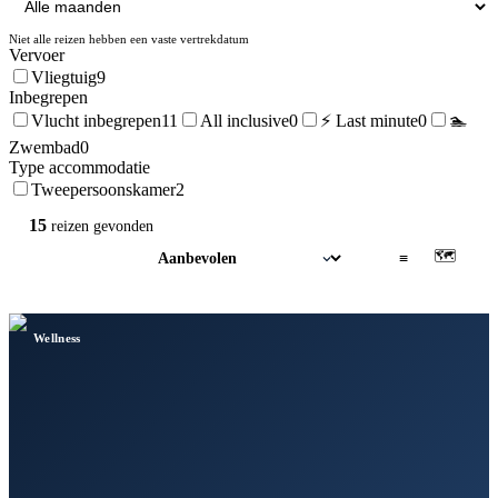
Niet alle reizen hebben een vaste vertrekdatum
Vervoer
Vliegtuig
9
Inbegrepen
Vlucht inbegrepen
11
All inclusive
0
⚡ Last minute
0
🏊
Zwembad
0
Type accommodatie
Tweepersoonskamer
2
15
reizen
gevonden
🗺
▦
≡
Wellness