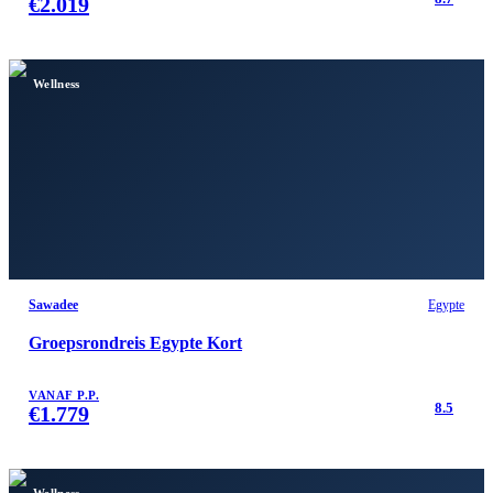
€
2.019
Wellness
Sawadee
Egypte
Groepsrondreis Egypte Kort
VANAF P.P.
8.5
€
1.779