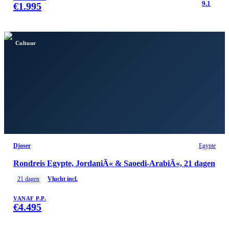
9.1
€
1.995
Cultuur
Djoser
Egypte
Rondreis Egypte, JordaniÃ« & Saoedi-ArabiÃ«, 21 dagen
21
dagen
Vlucht incl.
VANAF P.P.
€
4.495