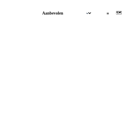
🗺
▦
≡