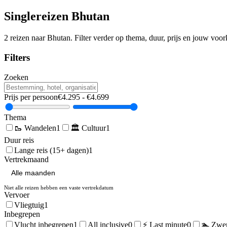
Singlereizen
Bhutan
2
reizen naar
Bhutan
. Filter verder op thema, duur, prijs en jouw voo
Filters
Zoeken
Prijs per persoon
€
4.295
- €
4.699
Thema
🥾
Wandelen
1
🏛️
Cultuur
1
Duur reis
Lange reis (15+ dagen)
1
Vertrekmaand
Niet alle reizen hebben een vaste vertrekdatum
Vervoer
Vliegtuig
1
Inbegrepen
Vlucht inbegrepen
1
All inclusive
0
⚡ Last minute
0
🏊 Zwe