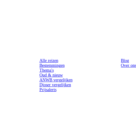
Reizen
Inspiratie
Alle reizen
Blog
Bestemmingen
Over on
Thema's
Oud & nieuw
ANWB vergelijken
Djoser vergelijken
Prijsalerts