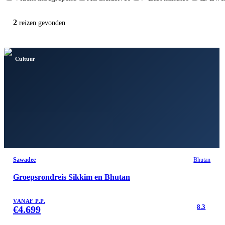
2
reizen
gevonden
Cultuur
Sawadee
Bhutan
Groepsrondreis Sikkim en Bhutan
VANAF P.P.
8.3
€
4.699