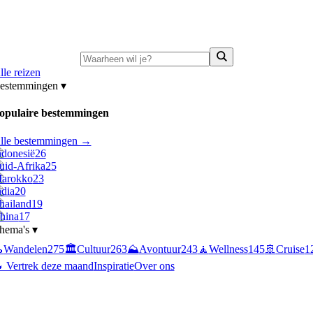
ni-deals:
tot 15% korting op singlereizen Portugal & Griekenland
—
bekijk a
lle reizen
estemmingen
▾
opulaire bestemmingen
lle bestemmingen →
ndonesië
26
uid-Afrika
25
arokko
23
ndia
20
hailand
19
hina
17
hema's
▾

Wandelen
275
🏛️
Cultuur
263
⛰️
Avontuur
243
🧘
Wellness
145
🚢
Cruise
1
 Vertrek deze maand
Inspiratie
Over ons