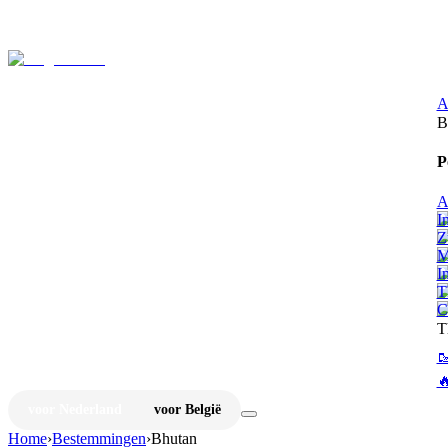
⚡
Ju
A
B
P
A
I
Z
M
I
T
C
T


voor Nederland
voor België
Home
›
Bestemmingen
›
Bhutan