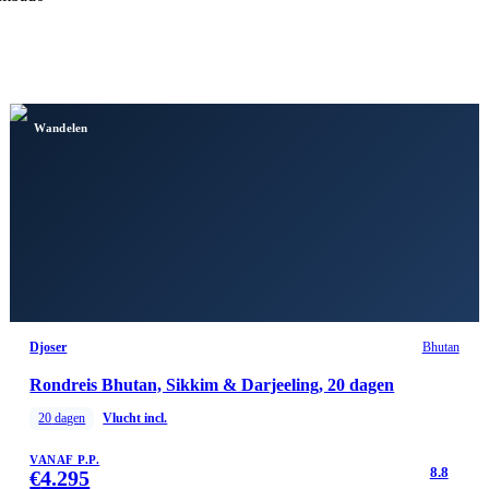
Wandelen
Djoser
Bhutan
Rondreis Bhutan, Sikkim & Darjeeling, 20 dagen
20
dagen
Vlucht incl.
VANAF P.P.
8.8
€
4.295