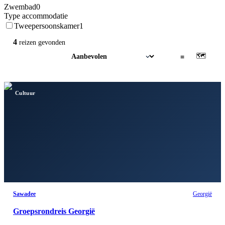
Zwembad
0
Type accommodatie
Tweepersoonskamer
1
4
reizen
gevonden
🗺
▦
≡
Cultuur
Sawadee
Georgië
Groepsrondreis Georgië