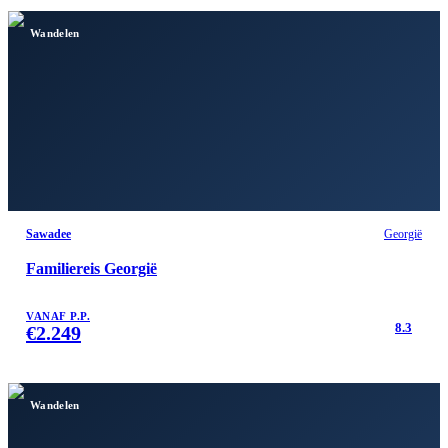
Wandelen
Sawadee
Georgië
Familiereis Georgië
VANAF P.P.
8.3
€
2.249
Wandelen