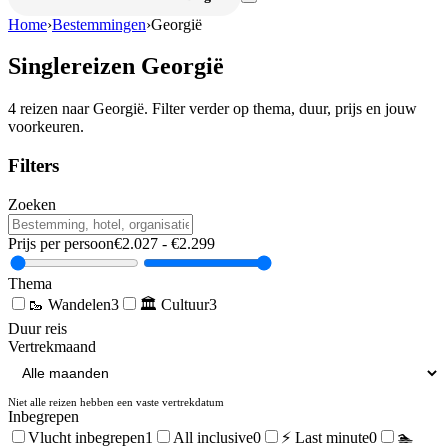
Home
›
Bestemmingen
›
Georgië
Singlereizen
Georgië
4
reizen naar
Georgië
. Filter verder op thema, duur, prijs en jouw
voorkeuren.
Filters
Zoeken
Prijs per persoon
€
2.027
- €
2.299
Thema
🥾
Wandelen
3
🏛️
Cultuur
3
Duur reis
Vertrekmaand
Niet alle reizen hebben een vaste vertrekdatum
Inbegrepen
Vlucht inbegrepen
1
All inclusive
0
⚡ Last minute
0
🏊