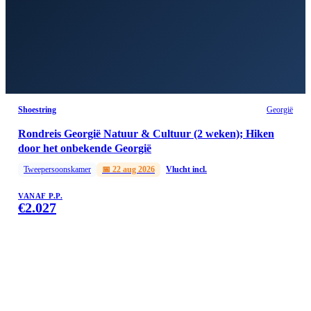
Shoestring
Georgië
Rondreis Georgië Natuur & Cultuur (2 weken); Hiken
door het onbekende Georgië
Tweepersoonskamer
📅
22 aug 2026
Vlucht incl.
VANAF P.P.
€
2.027