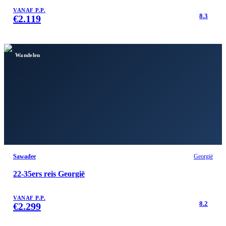
VANAF P.P.
8.3
€
2.119
Wandelen
Sawadee
Georgië
22-35ers reis Georgië
VANAF P.P.
8.2
€
2.299