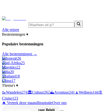
⚡
Juni-deals:
tot 15% korting op singlereizen Portugal &
Griekenland
—
bekijk aanbod
Alle reizen
Bestemmingen
▾
Populaire bestemmingen
Alle bestemmingen →
Indonesië
26
Zuid-Afrika
25
Marokko
22
India
20
Thailand
18
China
17
Thema's
▾
🥾
Wandelen
274
🏛️
Cultuur
262
⛰️
Avontuur
241
🧘
Wellness
144
🚢
Cruise
123
🔥 Vertrek deze maand
Inspiratie
Over ons
voor Nederland
voor België