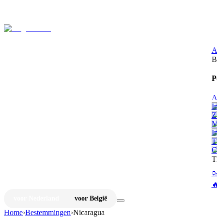
⚡
Ju
A
B
P
A
I
Z
M
I
T
C
T


voor Nederland
voor België
Home
›
Bestemmingen
›
Nicaragua