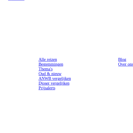
Reizen
Inspiratie
Alle reizen
Blog
Bestemmingen
Over on
Thema's
Oud & nieuw
ANWB vergelijken
Djoser vergelijken
Prijsalerts