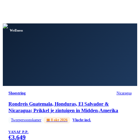
Wellness
Shoestring
Nicaragua
Rondreis Guatemala, Honduras, El Salvador &
Nicaragua; Prikkel je zintuigen in Midden-Amerika
Tweepersoonskamer
📅
8 okt 2026
Vlucht incl.
VANAF P.P.
€
3.649