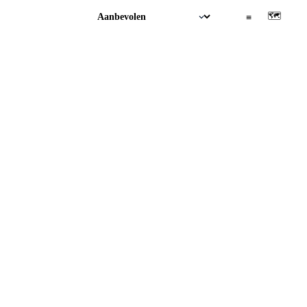
🗺
▦
≡