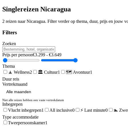
Singlereizen
Nicaragua
2
reizen naar
Nicaragua
. Filter verder op thema, duur, prijs en jouw 
Filters
Zoeken
Prijs per persoon
€
3.299
- €
3.649
Thema
🧘
Wellness
2
🏛️
Cultuur
1
🗺️
Avontuur
1
Duur reis
Vertrekmaand
Niet alle reizen hebben een vaste vertrekdatum
Inbegrepen
Vlucht inbegrepen
1
All inclusive
0
⚡ Last minute
0
🏊 Zwe
Type accommodatie
Tweepersoonskamer
1