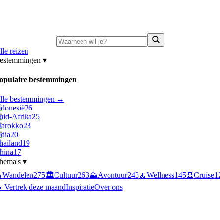
ni-deals:
tot 15% korting op singlereizen Portugal & Griekenland
—
bekijk a
lle reizen
estemmingen
▾
opulaire bestemmingen
lle bestemmingen →
ndonesië
26
uid-Afrika
25
arokko
23
ndia
20
hailand
19
hina
17
hema's
▾

Wandelen
275
🏛️
Cultuur
263
⛰️
Avontuur
243
🧘
Wellness
145
🚢
Cruise
1
 Vertrek deze maand
Inspiratie
Over ons