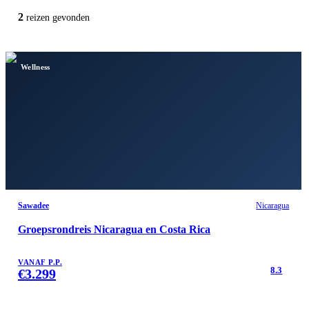
2
reizen
gevonden
Wellness
Sawadee
Nicaragua
Groepsrondreis Nicaragua en Costa Rica
VANAF P.P.
8.3
€
3.299