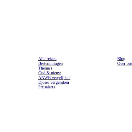
Reizen
Inspiratie
Alle reizen
Blog
Bestemmingen
Over on
Thema's
Oud & nieuw
ANWB vergelijken
Djoser vergelijken
Prijsalerts