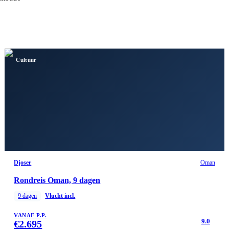
Cultuur
Djoser
Oman
Rondreis Oman, 9 dagen
9
dagen
Vlucht incl.
VANAF P.P.
9.0
€
2.695