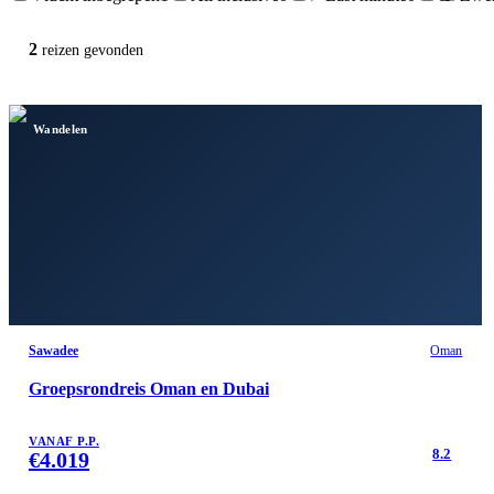
2
reizen
gevonden
Wandelen
Sawadee
Oman
Groepsrondreis Oman en Dubai
VANAF P.P.
8.2
€
4.019