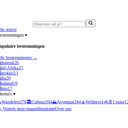
ni-deals:
tot 15% korting op singlereizen Portugal & Griekenland
—
bekijk a
lle reizen
estemmingen
▾
opulaire bestemmingen
lle bestemmingen →
ndonesië
26
uid-Afrika
25
arokko
23
ndia
20
hailand
19
hina
17
hema's
▾

Wandelen
276
🏛️
Cultuur
264
⛰️
Avontuur
244
🧘
Wellness
146
🚢
Cruise
1
 Vertrek deze maand
Inspiratie
Over ons