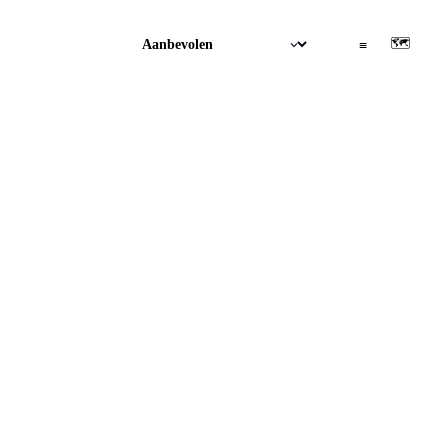
🗺
▦
≡