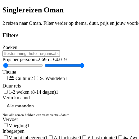
Singlereizen
Oman
2
reizen naar
Oman
. Filter verder op thema, duur, prijs en jouw voork
Filters
Zoeken
Prijs per persoon
€
2.695
- €
4.019
Thema
🏛️
Cultuur
2
🥾
Wandelen
1
Duur reis
1-2 weken (8-14 dagen)
1
Vertrekmaand
Niet alle reizen hebben een vaste vertrekdatum
Vervoer
Vliegtuig
1
Inbegrepen
Vlucht inbegrepen
1
All inclusive
0
⚡ Last minute
0
🏊 Zwe