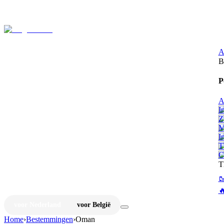
⚡
Ju
A
B
P
A
I
Z
M
I
T
C
T


voor Nederland
voor België
Home
›
Bestemmingen
›
Oman