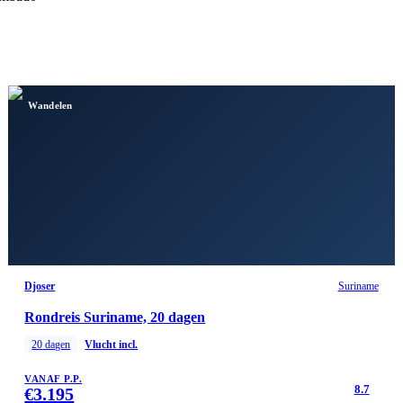
Wandelen
Djoser
Suriname
Rondreis Suriname, 20 dagen
20
dagen
Vlucht incl.
VANAF P.P.
8.7
€
3.195