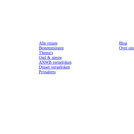
Reizen
Inspiratie
Alle reizen
Blog
Bestemmingen
Over on
Thema's
Oud & nieuw
ANWB vergelijken
Djoser vergelijken
Prijsalerts
n