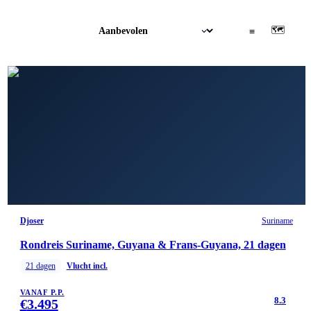
🗺
▦
≡
Djoser
Suriname
Rondreis Suriname, Guyana & Frans-Guyana, 21 dagen
21
dagen
Vlucht incl.
VANAF P.P.
8.3
€
3.495