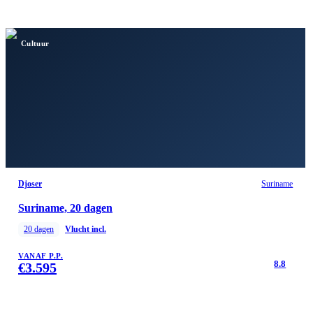
Cultuur
Djoser
Suriname
Suriname, 20 dagen
20
dagen
Vlucht incl.
VANAF P.P.
8.8
€
3.595