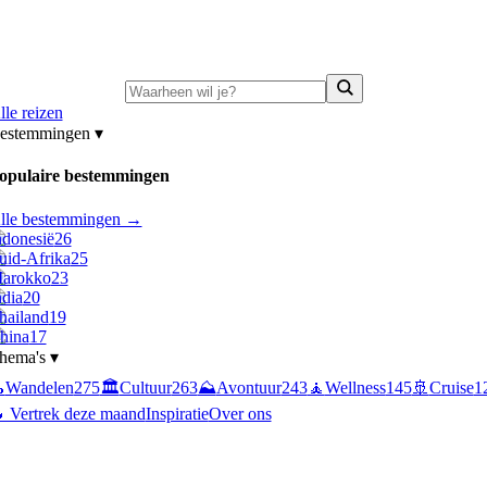
ni-deals:
tot 15% korting op singlereizen Portugal & Griekenland
—
bekijk a
lle reizen
estemmingen
▾
opulaire bestemmingen
lle bestemmingen →
ndonesië
26
uid-Afrika
25
arokko
23
ndia
20
hailand
19
hina
17
hema's
▾

Wandelen
275
🏛️
Cultuur
263
⛰️
Avontuur
243
🧘
Wellness
145
🚢
Cruise
1
 Vertrek deze maand
Inspiratie
Over ons