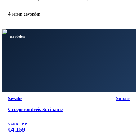
4
reizen
gevonden
Wandelen
Sawadee
Suriname
Groepsrondreis Suriname
VANAF P.P.
€
4.159