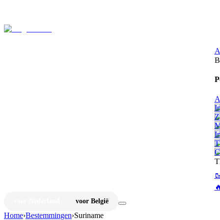
⚡
Ju
A
B
P
A
I
Z
M
I
T
C
T


voor Nederland
voor België
Home
›
Bestemmingen
›
Suriname