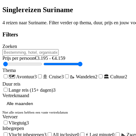
Singlereizen
Suriname
4
reizen naar
Suriname
. Filter verder op thema, duur, prijs en jouw v
Filters
Zoeken
Prijs per persoon
€
3.195
- €
4.159
Thema
🗺️
Avontuur
3
🚢
Cruise
3
🥾
Wandelen
2
🏛️
Cultuur
2
Duur reis
Lange reis (15+ dagen)
3
Vertrekmaand
Niet alle reizen hebben een vaste vertrekdatum
Vervoer
Vliegtuig
3
Inbegrepen
Vlucht inbegrepen
3
All inclusive
0
⚡ Last minute
0
🏊 Zwe