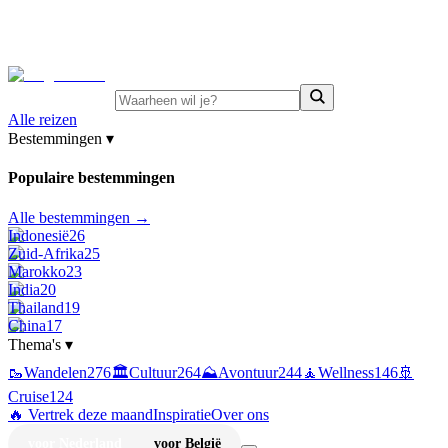
⚡
Juni-deals:
tot 15% korting op singlereizen Portugal &
Griekenland
—
bekijk aanbod
Alle reizen
Bestemmingen
▾
Populaire bestemmingen
Alle bestemmingen →
Indonesië
26
Zuid-Afrika
25
Marokko
23
India
20
Thailand
19
China
17
Thema's
▾
🥾
Wandelen
276
🏛️
Cultuur
264
⛰️
Avontuur
244
🧘
Wellness
146
🚢
Cruise
124
🔥 Vertrek deze maand
Inspiratie
Over ons
voor Nederland
voor België