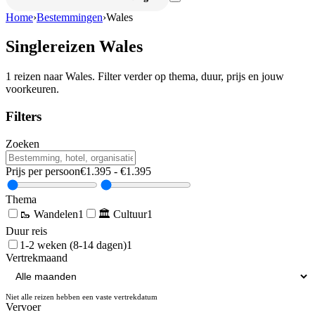
Home
›
Bestemmingen
›
Wales
Singlereizen
Wales
1
reizen naar
Wales
. Filter verder op thema, duur, prijs en jouw
voorkeuren.
Filters
Zoeken
Prijs per persoon
€
1.395
- €
1.395
Thema
🥾
Wandelen
1
🏛️
Cultuur
1
Duur reis
1-2 weken (8-14 dagen)
1
Vertrekmaand
Niet alle reizen hebben een vaste vertrekdatum
Vervoer