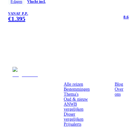
8
dagen
Vlucht incl.
VANAF P.P.
8.6
€
1.395
Reizen
Inspiratie
Pr
Alle reizen
Blog
Bestemmingen
Over
Thema's
ons
Oud & nieuw
ANWB
vergelijken
Djoser
vergelijken
Prijsalerts
Singlereizen
voor solo-