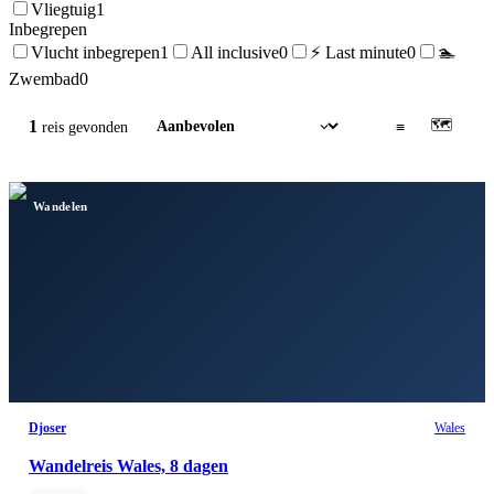
Vliegtuig
1
Inbegrepen
Vlucht inbegrepen
1
All inclusive
0
⚡ Last minute
0
🏊
Zwembad
0
🗺
1
▦
≡
reis
gevonden
Wandelen
Djoser
Wales
Wandelreis Wales, 8 dagen