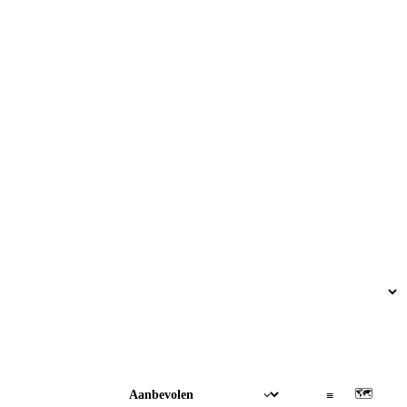
🗺
▦
≡