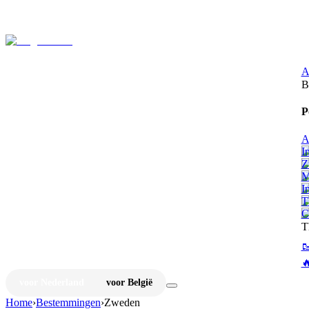
⚡
Ju
A
B
P
A
I
Z
M
I
T
C
T


voor Nederland
voor België
Home
›
Bestemmingen
›
Zweden