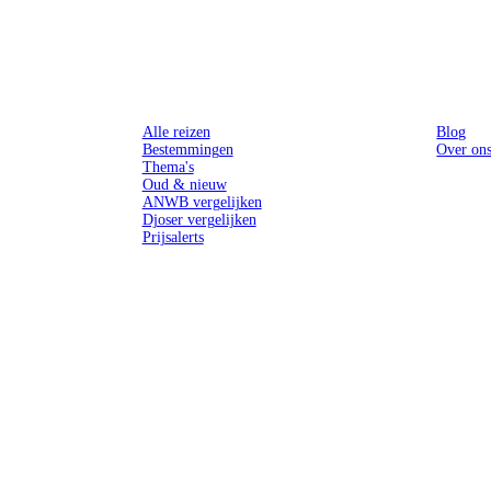
Reizen
Inspiratie
Alle reizen
Blog
Bestemmingen
Over on
Thema's
Oud & nieuw
ANWB vergelijken
Djoser vergelijken
Prijsalerts
n