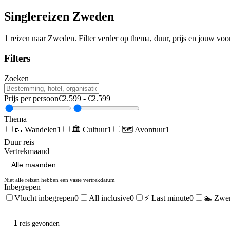
Singlereizen
Zweden
1
reizen naar
Zweden
. Filter verder op thema, duur, prijs en jouw vo
Filters
Zoeken
Prijs per persoon
€
2.599
- €
2.599
Thema
🥾
Wandelen
1
🏛️
Cultuur
1
🗺️
Avontuur
1
Duur reis
Vertrekmaand
Niet alle reizen hebben een vaste vertrekdatum
Inbegrepen
Vlucht inbegrepen
0
All inclusive
0
⚡ Last minute
0
🏊 Zwe
1
reis
gevonden