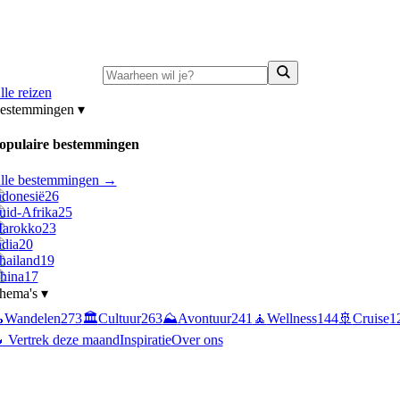
ni-deals:
tot 15% korting op singlereizen Portugal & Griekenland
—
bekijk a
lle reizen
estemmingen
▾
opulaire bestemmingen
lle bestemmingen →
ndonesië
26
uid-Afrika
25
arokko
23
ndia
20
hailand
19
hina
17
hema's
▾

Wandelen
273
🏛️
Cultuur
263
⛰️
Avontuur
241
🧘
Wellness
144
🚢
Cruise
1
 Vertrek deze maand
Inspiratie
Over ons