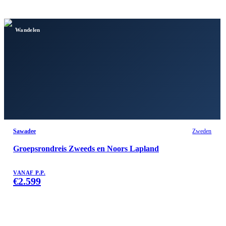
Wandelen
Sawadee
Zweden
Groepsrondreis Zweeds en Noors Lapland
VANAF P.P.
€
2.599