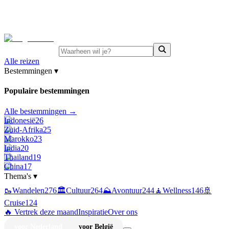
⚡
Juni-deals:
tot 15% korting op singlereizen Portugal &
Griekenland
—
bekijk aanbod
Alle reizen
Bestemmingen
▾
Populaire bestemmingen
Alle bestemmingen →
Indonesië
26
Zuid-Afrika
25
Marokko
23
India
20
Thailand
19
China
17
Thema's
▾
🥾
Wandelen
276
🏛️
Cultuur
264
⛰️
Avontuur
244
🧘
Wellness
146
🚢
Cruise
124
🔥 Vertrek deze maand
Inspiratie
Over ons
voor Nederland
voor België