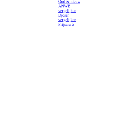
Oud & nieuw
ANWB
vergelijken
Djoser
vergelijken
Prijsalerts
Singlereizen
voor solo-
reizigers uit
Nederland en
België.
Ontmoet
gelijkgestemde
reizigers en
ontdek de
wereld.
2026 Singletravels.nl & Singletravels.be - De grootste keuze in
singlereizen
ANVR partners
SGR aangesloten