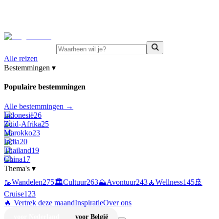
⚡
Juni-deals:
tot 15% korting op singlereizen Portugal &
Griekenland
—
bekijk aanbod
Alle reizen
Bestemmingen
▾
Populaire bestemmingen
Alle bestemmingen →
Indonesië
26
Zuid-Afrika
25
Marokko
23
India
20
Thailand
19
China
17
Thema's
▾
🥾
Wandelen
275
🏛️
Cultuur
263
⛰️
Avontuur
243
🧘
Wellness
145
🚢
Cruise
123
🔥 Vertrek deze maand
Inspiratie
Over ons
voor Nederland
voor België