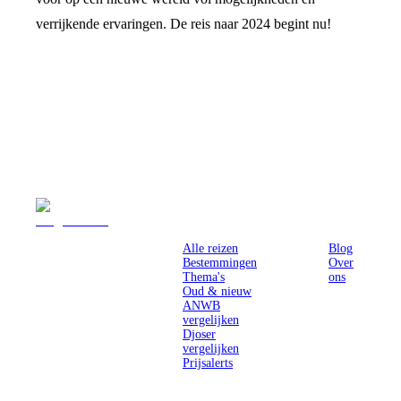
verrijkende ervaringen. De reis naar 2024 begint nu!
Reizen
Inspiratie
Pr
Alle reizen
Blog
Bestemmingen
Over
Thema's
ons
Oud & nieuw
ANWB
vergelijken
Djoser
vergelijken
Prijsalerts
Singlereizen
voor solo-