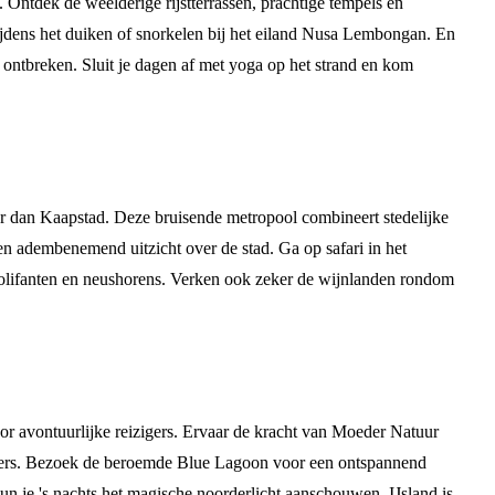
 Ontdek de weelderige rijstterrassen, prachtige tempels en
ijdens het duiken of snorkelen bij het eiland Nusa Lembongan. En
ontbreken. Sluit je dagen af met yoga op het strand en kom
der dan Kaapstad. Deze bruisende metropool combineert stedelijke
n adembenemend uitzicht over de stad. Ga op safari in het
, olifanten en neushorens. Verken ook zeker de wijnlanden rondom
voor avontuurlijke reizigers. Ervaar de kracht van Moeder Natuur
etsjers. Bezoek de beroemde Blue Lagoon voor een ontspannend
un je 's nachts het magische noorderlicht aanschouwen. IJsland is