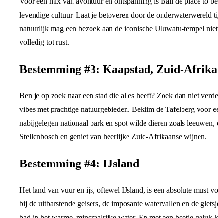
Voor een mix van avontuur en ontspanning is Bali de place to be.
levendige cultuur. Laat je betoveren door de onderwaterwereld t
natuurlijk mag een bezoek aan de iconische Uluwatu-tempel niet 
volledig tot rust.
Bestemming #3: Kaapstad, Zuid-Afrika
Ben je op zoek naar een stad die alles heeft? Zoek dan niet ver
vibes met prachtige natuurgebieden. Beklim de Tafelberg voor ee
nabijgelegen nationaal park en spot wilde dieren zoals leeuwen
Stellenbosch en geniet van heerlijke Zuid-Afrikaanse wijnen.
Bestemming #4: IJsland
Het land van vuur en ijs, oftewel IJsland, is een absolute must 
bij de uitbarstende geisers, de imposante watervallen en de gl
bad in het warme, mineraalrijke water. En met een beetje geluk k