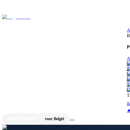
⚡
Ju
A
B
P
A
I
Z
M
I
T
C
T


voor Nederland
voor België