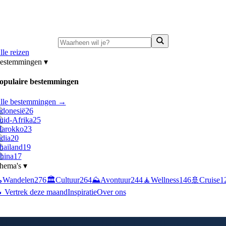
ni-deals:
tot 15% korting op singlereizen Portugal & Griekenland
—
bekijk a
lle reizen
estemmingen
▾
opulaire bestemmingen
lle bestemmingen →
ndonesië
26
uid-Afrika
25
arokko
23
ndia
20
hailand
19
hina
17
hema's
▾

Wandelen
276
🏛️
Cultuur
264
⛰️
Avontuur
244
🧘
Wellness
146
🚢
Cruise
1
 Vertrek deze maand
Inspiratie
Over ons