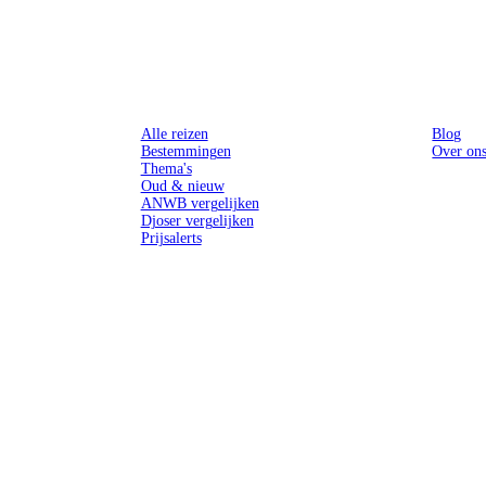
Reizen
Inspiratie
Alle reizen
Blog
Bestemmingen
Over on
Thema's
Oud & nieuw
ANWB vergelijken
Djoser vergelijken
Prijsalerts
n