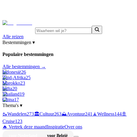
⚡
Juni-deals:
tot 15% korting op singlereizen Portugal &
Griekenland
—
bekijk aanbod
Alle reizen
Bestemmingen
▾
Populaire bestemmingen
Alle bestemmingen →
Indonesië
26
Zuid-Afrika
25
Marokko
23
India
20
Thailand
19
China
17
Thema's
▾
🥾
Wandelen
273
🏛️
Cultuur
263
⛰️
Avontuur
241
🧘
Wellness
144
🚢
Cruise
123
🔥 Vertrek deze maand
Inspiratie
Over ons
voor Nederland
voor België