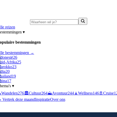
ni-deals:
tot 15% korting op singlereizen Portugal & Griekenland
—
bekijk a
lle reizen
estemmingen
▾
opulaire bestemmingen
lle bestemmingen →
ndonesië
26
uid-Afrika
25
arokko
23
ndia
20
hailand
19
hina
17
hema's
▾

Wandelen
276
🏛️
Cultuur
264
⛰️
Avontuur
244
🧘
Wellness
146
🚢
Cruise
1
 Vertrek deze maand
Inspiratie
Over ons