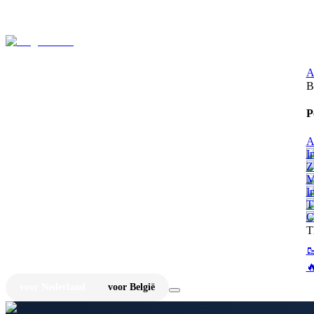
⚡
Ju
A
B
P
A
I
Z
M
I
T
C
T


voor Nederland
voor België