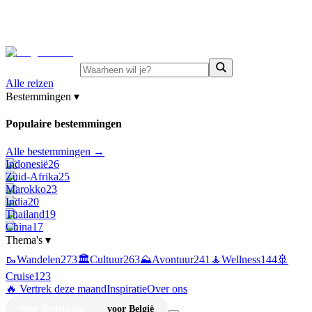
⚡
Juni-deals:
tot 15% korting op singlereizen Portugal &
Griekenland
—
bekijk aanbod
Alle reizen
Bestemmingen
▾
Populaire bestemmingen
Alle bestemmingen →
Indonesië
26
Zuid-Afrika
25
Marokko
23
India
20
Thailand
19
China
17
Thema's
▾
🥾
Wandelen
273
🏛️
Cultuur
263
⛰️
Avontuur
241
🧘
Wellness
144
🚢
Cruise
123
🔥 Vertrek deze maand
Inspiratie
Over ons
voor Nederland
voor België