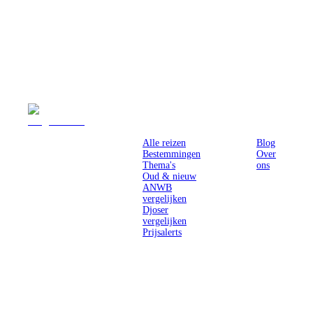
Reizen
Inspiratie
Pr
Alle reizen
Blog
Bestemmingen
Over
Thema's
ons
Oud & nieuw
ANWB
vergelijken
Djoser
vergelijken
Prijsalerts
Singlereizen
voor solo-
reizigers uit
Nederland en
België.