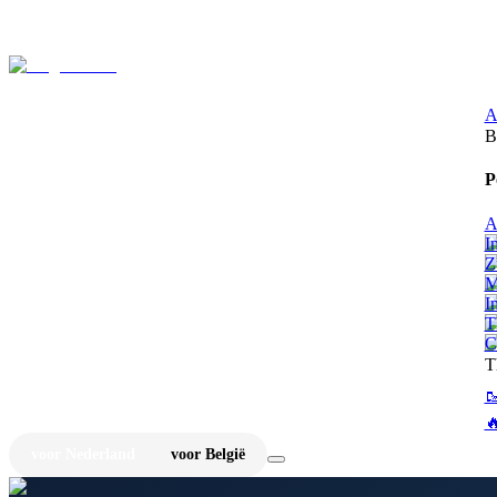
⚡
Ju
A
B
P
A
I
Z
M
I
T
C
T


voor Nederland
voor België