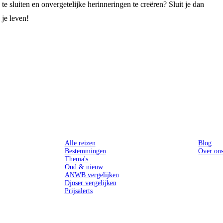
 sluiten en onvergetelijke herinneringen te creëren? Sluit je dan
 je leven!
Reizen
Inspiratie
Alle reizen
Blog
Bestemmingen
Over on
Thema's
Oud & nieuw
ANWB vergelijken
Djoser vergelijken
Prijsalerts