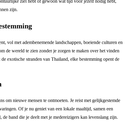
tuurlijke ziel hebt of gewoon wat tijd voor jezelf nodig hebt,
nnen zijn.
Bestemming
erkent, vol met adembenemende landschappen, boeiende culturen en
om de wereld te zien zonder je zorgen te maken over het vinden
t de exotische stranden van Thailand, elke bestemming opent de
n
ans om nieuwe mensen te ontmoeten. Je reist met gelijkgestemde
aringen. Of je nu geniet van een lokale maaltijd, samen een
 de band die je deelt met je medereizigers kan levenslang zijn.