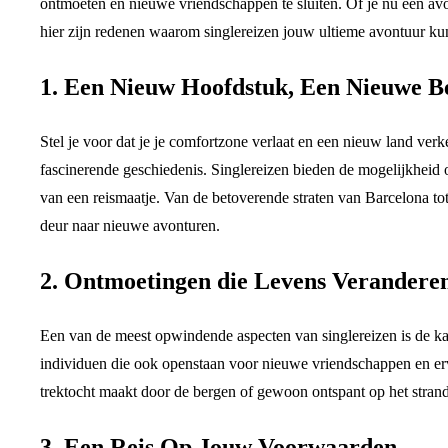
ontmoeten en nieuwe vriendschappen te sluiten. Of je nu een avon
hier zijn redenen waarom singlereizen jouw ultieme avontuur ku
1. Een Nieuw Hoofdstuk, Een Nieuwe 
Stel je voor dat je je comfortzone verlaat en een nieuw land v
fascinerende geschiedenis. Singlereizen bieden de mogelijkheid 
van een reismaatje. Van de betoverende straten van Barcelona to
deur naar nieuwe avonturen.
2. Ontmoetingen die Levens Verandere
Een van de meest opwindende aspecten van singlereizen is de k
individuen die ook openstaan voor nieuwe vriendschappen en erv
trektocht maakt door de bergen of gewoon ontspant op het strand,
3. Een Reis Op Jouw Voorwaarden