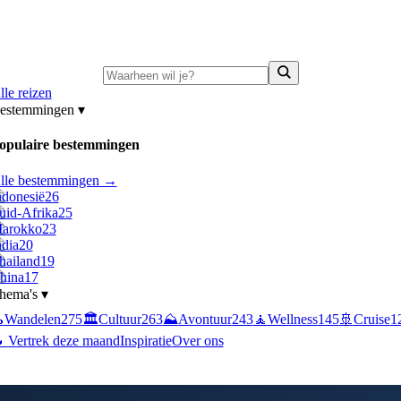
ni-deals:
tot 15% korting op singlereizen Portugal & Griekenland
—
bekijk a
lle reizen
estemmingen
▾
opulaire bestemmingen
lle bestemmingen →
ndonesië
26
uid-Afrika
25
arokko
23
ndia
20
hailand
19
hina
17
hema's
▾

Wandelen
275
🏛️
Cultuur
263
⛰️
Avontuur
243
🧘
Wellness
145
🚢
Cruise
1
 Vertrek deze maand
Inspiratie
Over ons