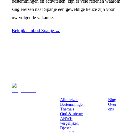
bestemmingen en activiteiten, zijn er vele redenen waarom
singlereizen naar Spanje een geweldige keuze zijn voor
uw volgende vakantie.
Bekijik aanbod Spanje →
Reizen
Inspiratie
Pr
Alle reizen
Blog
Bestemmingen
Over
Thema's
ons
Oud & nieuw
ANWB
vergelijken
Djoser