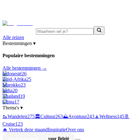
⚡
Juni-deals:
tot 15% korting op singlereizen Portugal &
Griekenland
—
bekijk aanbod
Alle reizen
Bestemmingen
▾
Populaire bestemmingen
Alle bestemmingen →
Indonesië
26
Zuid-Afrika
25
Marokko
23
India
20
Thailand
19
China
17
Thema's
▾
🥾
Wandelen
275
🏛️
Cultuur
263
⛰️
Avontuur
243
🧘
Wellness
145
🚢
Cruise
123
🔥 Vertrek deze maand
Inspiratie
Over ons
voor Nederland
voor België