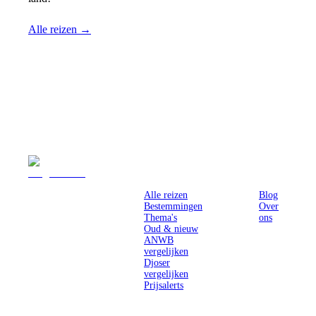
Alle reizen →
Reizen
Inspiratie
Pr
Alle reizen
Blog
Bestemmingen
Over
Thema's
ons
Oud & nieuw
ANWB
vergelijken
Djoser
vergelijken
Prijsalerts
Singlereizen
voor solo-