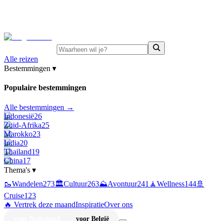
⚡
Juni-deals:
tot 15% korting op singlereizen Portugal &
Griekenland
—
bekijk aanbod
Alle reizen
Bestemmingen
▾
Populaire bestemmingen
Alle bestemmingen →
Indonesië
26
Zuid-Afrika
25
Marokko
23
India
20
Thailand
19
China
17
Thema's
▾
🥾
Wandelen
273
🏛️
Cultuur
263
⛰️
Avontuur
241
🧘
Wellness
144
🚢
Cruise
123
🔥 Vertrek deze maand
Inspiratie
Over ons
voor Nederland
voor België