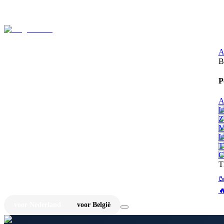
⚡
Ju
A
B
P
A
I
Z
M
I
T
C
T


voor Nederland
voor België