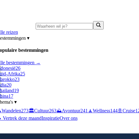
ni-deals:
tot 15% korting op singlereizen Portugal & Griekenland
—
bekijk a
lle reizen
estemmingen
▾
opulaire bestemmingen
lle bestemmingen →
ndonesië
26
uid-Afrika
25
arokko
23
ndia
20
hailand
19
hina
17
hema's
▾

Wandelen
273
🏛️
Cultuur
263
⛰️
Avontuur
241
🧘
Wellness
144
🚢
Cruise
1
 Vertrek deze maand
Inspiratie
Over ons