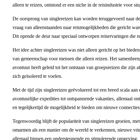
alleen te reizen, ontstond er een niche in de reisindustrie voor sin
De oorsprong van singlereizen kan worden teruggevoerd naar de l
vraag van alleenstaanden naar reismogelijkheden die gericht ware
Dit opende de deur naar speciaal ontworpen reiservaringen die 
Het idee achter singlereizen was niet alleen gericht op het bied
van gemeenschap voor mensen die alleen reizen. Het samenbreng
avontuur heeft geleid tot het ontstaan van groepsreizen die zijn
zich geïsoleerd te voelen.
Met de tijd zijn singlereizen geëvolueerd tot een breed scala aan
avontuurlijke expedities tot ontspannende vakanties, allemaal on
en tegelijkertijd de mogelijkheid te bieden om nieuwe connectie
Tegenwoordig blijft de populariteit van singlereizen groeien, me
omarmen als een manier om de wereld te verkennen, nieuwe vrien
allemaal binnen een ondersteunende en stimulerende omgeving.