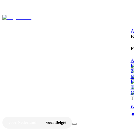
⚡
Ju
A
B
P
A
I
Z
M
I
T
C
T


voor Nederland
voor België