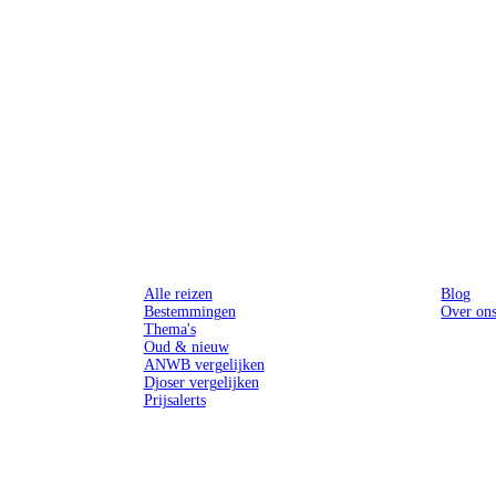
Reizen
Inspiratie
Alle reizen
Blog
Bestemmingen
Over on
Thema's
Oud & nieuw
ANWB vergelijken
Djoser vergelijken
Prijsalerts