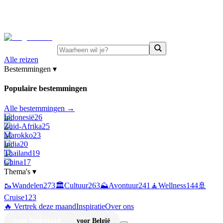
⚡
Juni-deals:
tot 15% korting op singlereizen Portugal &
Griekenland
—
bekijk aanbod
Alle reizen
Bestemmingen
▾
Populaire bestemmingen
Alle bestemmingen →
Indonesië
26
Zuid-Afrika
25
Marokko
23
India
20
Thailand
19
China
17
Thema's
▾
🥾
Wandelen
273
🏛️
Cultuur
263
⛰️
Avontuur
241
🧘
Wellness
144
🚢
Cruise
123
🔥 Vertrek deze maand
Inspiratie
Over ons
voor Nederland
voor België