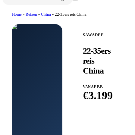
Home
»
Reizen
»
China
»
22-35ers reis China
SAWADEE
22-35ers
reis
China
VANAF P.P.
€
3.199
Boek bij
Sawadee