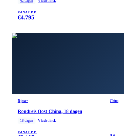
42
dagen
Vlucht incl.
VANAF P.P.
€
4.795
Djoser
China
Rondreis Oost-China, 18 dagen
18
dagen
Vlucht incl.
VANAF P.P.
8.6