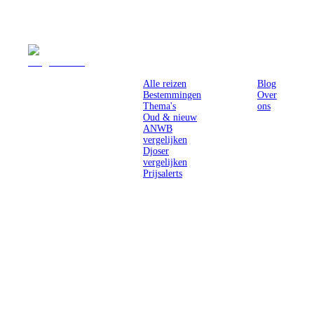
Reizen
Inspiratie
Pr
Alle reizen
Blog
Bestemmingen
Over
Thema's
ons
Oud & nieuw
ANWB
vergelijken
Djoser
vergelijken
Prijsalerts
Singlereizen
voor solo-
reizigers uit
Nederland en
België.
Ontmoet
gelijkgestemde
reizigers en
ontdek de