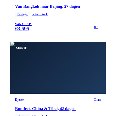
Van Bangkok naar Beijing, 27 dagen
27
dagen
Vlucht incl.
VANAF P.P.
8.0
€
3.595
Cultuur
Djoser
China
Rondreis China & Tibet, 42 dagen