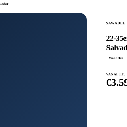
lvador
SAWADEE
22-35e
Salva
Wandelen
VANAF P.P.
€
3.5