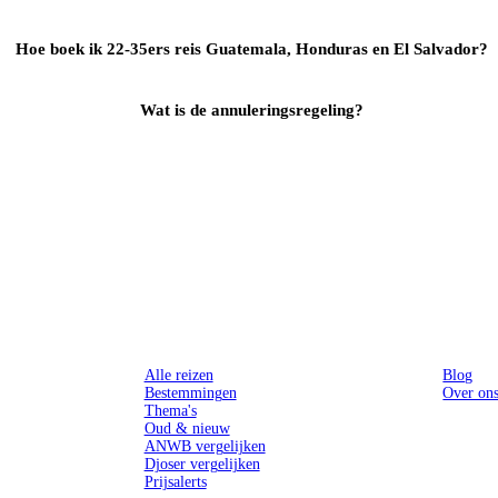
Hoe boek ik 22-35ers reis Guatemala, Honduras en El Salvador?
Wat is de annuleringsregeling?
Reizen
Inspiratie
Alle reizen
Blog
Bestemmingen
Over on
Thema's
Oud & nieuw
ANWB vergelijken
Djoser vergelijken
Prijsalerts