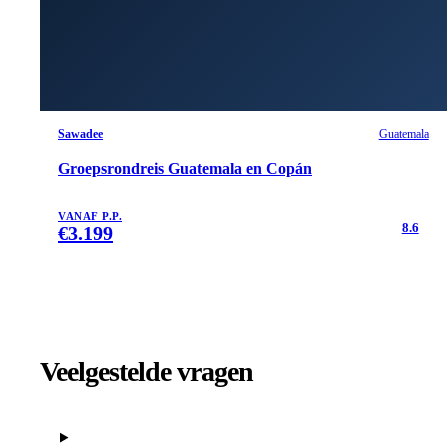
Sawadee
Guatemala
Groepsrondreis Guatemala en Copán
VANAF P.P.
8.6
€
3.199
Veelgestelde vragen