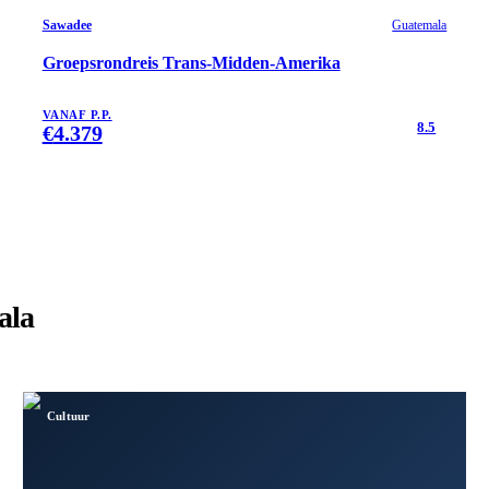
Sawadee
Guatemala
Groepsrondreis Trans-Midden-Amerika
VANAF P.P.
8.5
€
4.379
ala
Cultuur