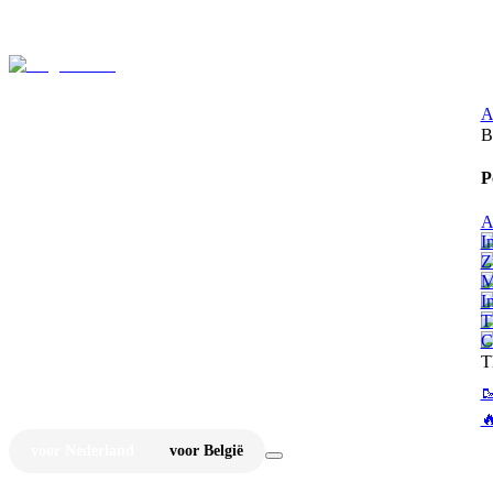
⚡
Ju
A
B
P
A
I
Z
M
I
T
C
T


voor Nederland
voor België