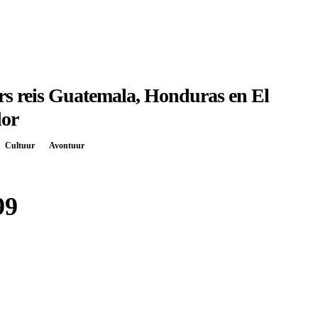
rs reis Guatemala, Honduras en El
dor
Cultuur
Avontuur
99
Boek bij
Sawadee