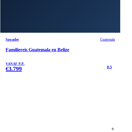
Sawadee
Guatemala
Familiereis Guatemala en Belize
VANAF P.P.
8.5
€
3.799
+