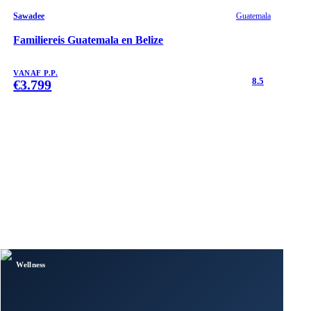
Sawadee
Guatemala
Familiereis Guatemala en Belize
VANAF P.P.
8.5
€
3.799
Wellness