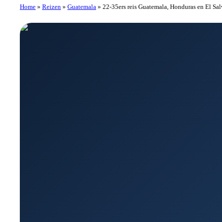
Home
»
Reizen
»
Guatemala
»
22-35ers reis Guatemala, Honduras en El Sa