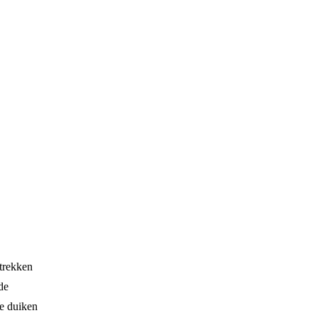
trekken
de
We duiken