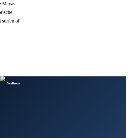
de Mayas
orische
t surfen of
Wellness