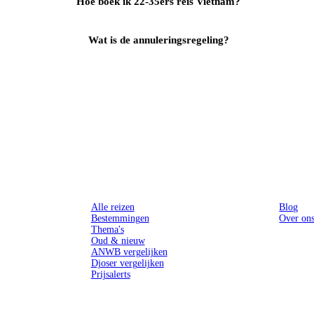
Hoe boek ik 22-35ers reis Vietnam?
Wat is de annuleringsregeling?
Reizen
Inspiratie
Alle reizen
Blog
Bestemmingen
Over on
Thema's
Oud & nieuw
ANWB vergelijken
Djoser vergelijken
Prijsalerts