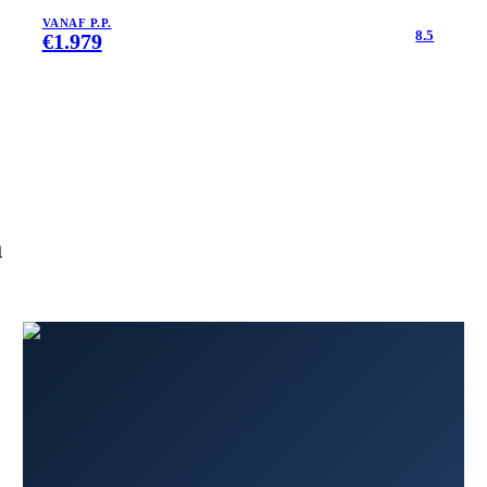
VANAF P.P.
8.5
€
1.979
m