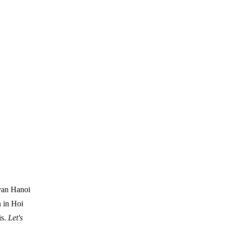
 van Hanoi
n in Hoi
is.
Let's