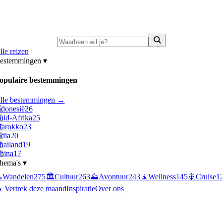
ni-deals:
tot 15% korting op singlereizen Portugal & Griekenland
—
bekijk a
lle reizen
estemmingen
▾
opulaire bestemmingen
lle bestemmingen →
ndonesië
26
uid-Afrika
25
arokko
23
ndia
20
hailand
19
hina
17
hema's
▾

Wandelen
275
🏛️
Cultuur
263
⛰️
Avontuur
243
🧘
Wellness
145
🚢
Cruise
1
 Vertrek deze maand
Inspiratie
Over ons