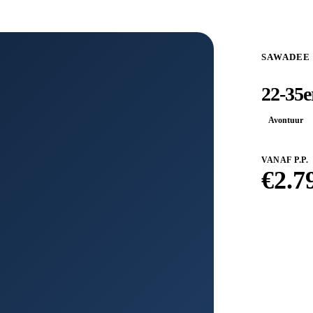
SAWADEE
22-35e
Avontuur
VANAF P.P.
€
2.7