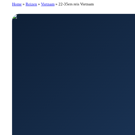
Home
»
Reizen
»
Vietnam
»
22-35ers reis Vietnam