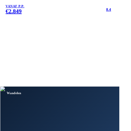
VANAF P.P.
8.4
€
2.849
Wandelen