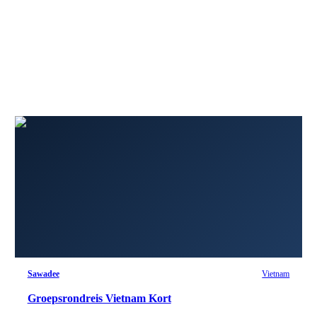
Sawadee
Vietnam
Groepsrondreis Vietnam Kort