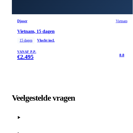
Djoser
Vietnam
Vietnam, 15 dagen
15
dagen
Vlucht incl.
VANAF P.P.
8.8
€
2.495
Veelgestelde vragen