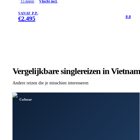
15
dagen
Vlucht incl.
VANAF P.P.
8.8
€
2.495
Vergelijkbare singlereizen
in Vietna
Andere reizen die je misschien interesseren
Cultuur