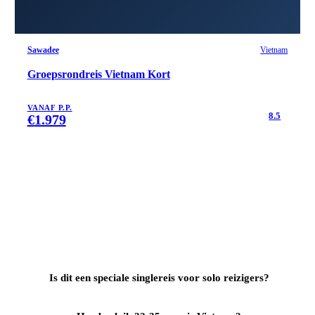
Sawadee
Vietnam
Groepsrondreis Vietnam Kort
VANAF P.P.
8.5
€
1.979
Is dit een speciale singlereis voor solo reizigers?