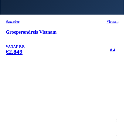
Sawadee
Vietnam
Groepsrondreis Vietnam
VANAF P.P.
8.4
€
2.849
+