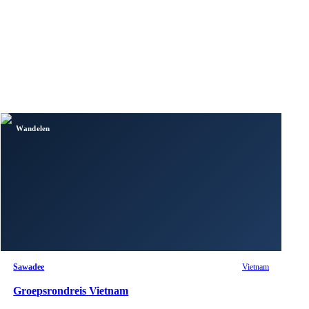
Wandelen
Sawadee
Vietnam
Groepsrondreis Vietnam