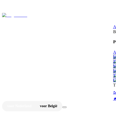
⚡
Ju
A
B
P
A
I
Z
M
I
T
C
T


voor Nederland
voor België