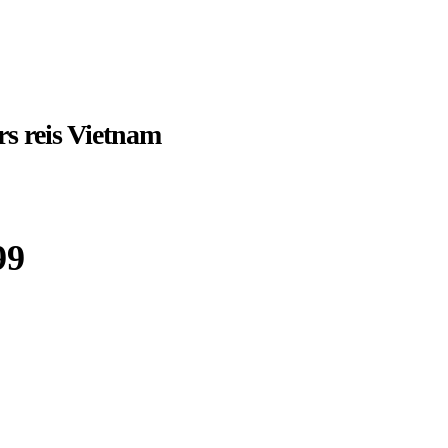
rs reis Vietnam
99
Boek bij
Sawadee