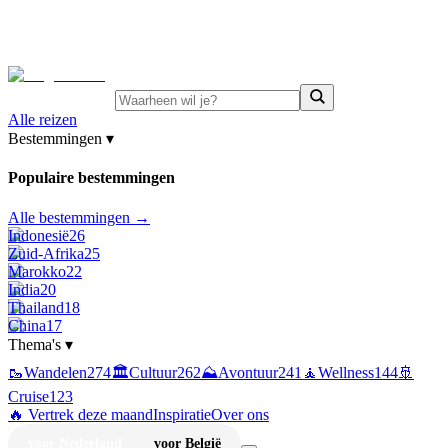
⚡
Juni-deals:
tot 15% korting op singlereizen Portugal &
Griekenland
—
bekijk aanbod
Alle reizen
Bestemmingen
▾
Populaire bestemmingen
Alle bestemmingen →
Indonesië
26
Zuid-Afrika
25
Marokko
22
India
20
Thailand
18
China
17
Thema's
▾
🥾
Wandelen
274
🏛️
Cultuur
262
⛰️
Avontuur
241
🧘
Wellness
144
🚢
Cruise
123
🔥 Vertrek deze maand
Inspiratie
Over ons
voor Nederland
voor België