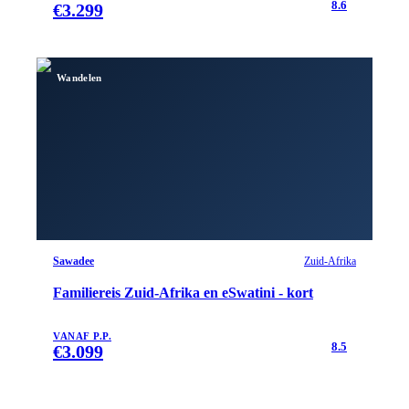
8.6
€
3.299
Wandelen
Sawadee
Zuid-Afrika
Familiereis Zuid-Afrika en eSwatini - kort
VANAF P.P.
8.5
€
3.099