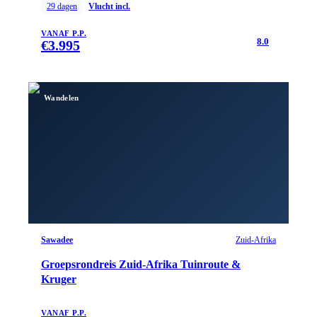
29
dagen
Vlucht incl.
VANAF P.P.
8.0
€
3.995
Wandelen
Sawadee
Zuid-Afrika
Groepsrondreis Zuid-Afrika Tuinroute &
Kruger
VANAF P.P.