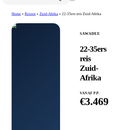
Home
»
Reizen
»
Zuid-Afrika
»
22-35ers reis Zuid-Afrika
SAWADEE
22-35ers
reis
Zuid-
Afrika
VANAF P.P.
€
3.469
Boek bij