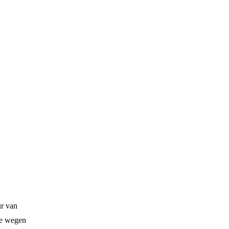
Boek bij
TUI
ur van
 de wegen