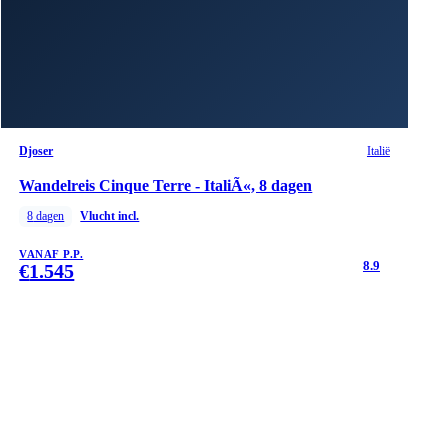
Djoser
Italië
Wandelreis Cinque Terre - ItaliÃ«, 8 dagen
8
dagen
Vlucht incl.
VANAF P.P.
8.9
€
1.545