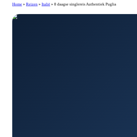
Home
»
Reizen
»
Italië
»
8 daagse singlereis Authentiek Puglia