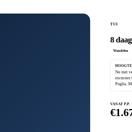
TUI
8 daag
Wandelen
HOOGTE
Nu met ve
excursies
Puglia, Me
VANAF P.P.
€
1.6