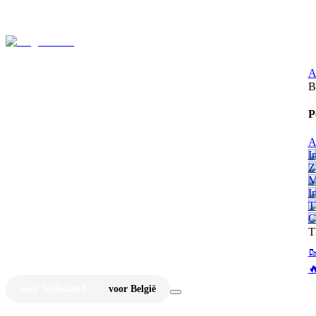
⚡
Ju
A
B
P
A
I
Z
M
I
T
C
T


voor Nederland
voor België