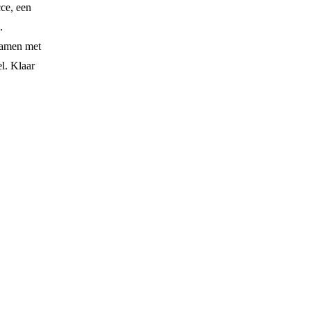
cce, een
.
 samen met
l. Klaar