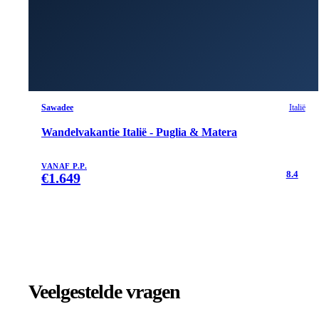
Sawadee
Italië
Wandelvakantie Italië - Puglia & Matera
VANAF P.P.
8.4
€
1.649
Veelgestelde vragen