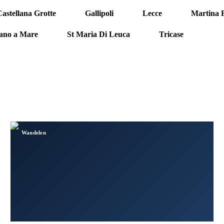
astellana Grotte
Gallipoli
Lecce
Martina 
5
6
7
nano a Mare
St Maria Di Leuca
Tricase
12
13
Wandelen