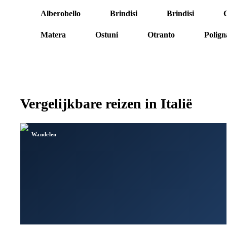
Alberobello
Brindisi
Brindisi
C
1
2
3
4
Matera
Ostuni
Otranto
Polig
8
9
10
11
Vergelijkbare reizen in
Italië
Wandelen