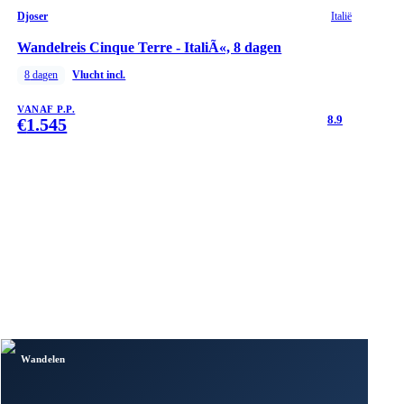
Djoser
Italië
Wandelreis Cinque Terre - ItaliÃ«, 8 dagen
8
dagen
Vlucht incl.
VANAF P.P.
8.9
€
1.545
Wandelen