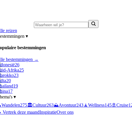
ni-deals:
tot 15% korting op singlereizen Portugal & Griekenland
—
bekijk a
lle reizen
estemmingen
▾
opulaire bestemmingen
lle bestemmingen →
ndonesië
26
uid-Afrika
25
arokko
23
ndia
20
hailand
19
hina
17
hema's
▾

Wandelen
275
🏛️
Cultuur
263
⛰️
Avontuur
243
🧘
Wellness
145
🚢
Cruise
1
 Vertrek deze maand
Inspiratie
Over ons