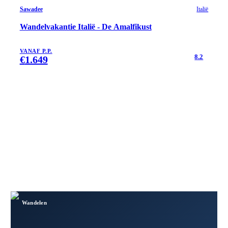
Sawadee
Italië
Wandelvakantie Italië - De Amalfikust
VANAF P.P.
8.2
€
1.649
Wandelen