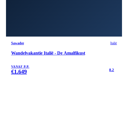
Sawadee
Italië
Wandelvakantie Italië - De Amalfikust
VANAF P.P.
8.2
€
1.649