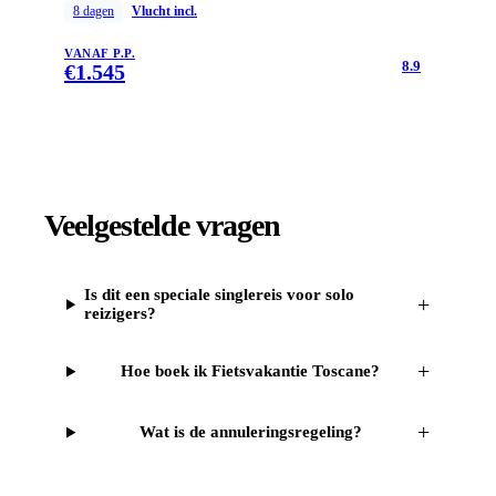
8
dagen
Vlucht incl.
VANAF P.P.
8.9
€
1.545
Veelgestelde vragen
Is dit een speciale singlereis voor solo
+
reizigers?
+
Hoe boek ik Fietsvakantie Toscane?
+
Wat is de annuleringsregeling?