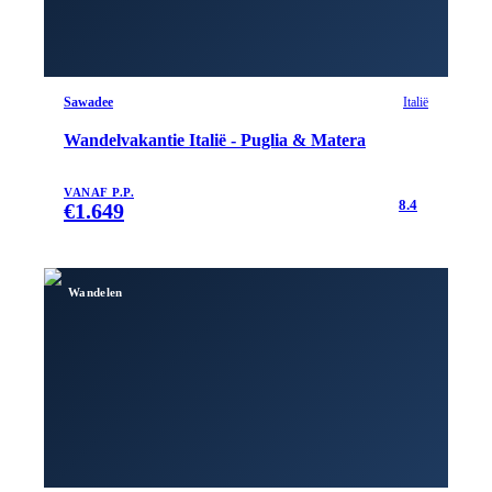
Sawadee
Italië
Wandelvakantie Italië - Puglia & Matera
VANAF P.P.
8.4
€
1.649
Wandelen