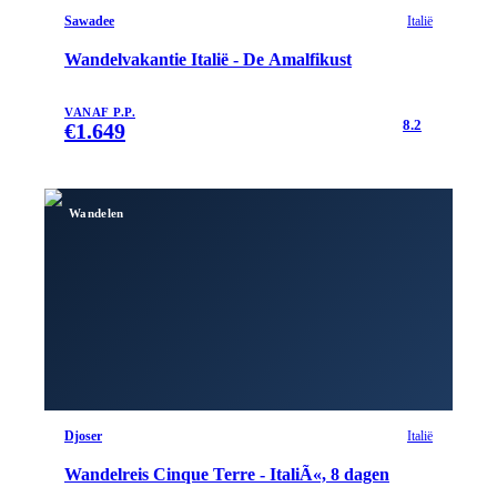
Sawadee
Italië
Wandelvakantie Italië - De Amalfikust
VANAF P.P.
8.2
€
1.649
Wandelen
Djoser
Italië
Wandelreis Cinque Terre - ItaliÃ«, 8 dagen