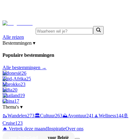
⚡
Juni-deals:
tot 15% korting op singlereizen Portugal &
Griekenland
—
bekijk aanbod
Alle reizen
Bestemmingen
▾
Populaire bestemmingen
Alle bestemmingen →
Indonesië
26
Zuid-Afrika
25
Marokko
23
India
20
Thailand
19
China
17
Thema's
▾
🥾
Wandelen
273
🏛️
Cultuur
263
⛰️
Avontuur
241
🧘
Wellness
144
🚢
Cruise
123
🔥 Vertrek deze maand
Inspiratie
Over ons
voor Nederland
voor België