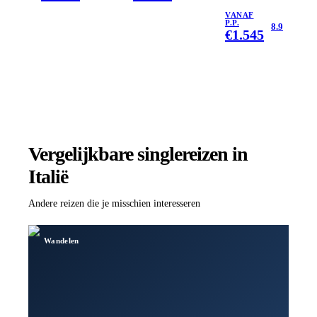
VANAF
P.P.
8.9
€
1.545
Vergelijkbare singlereizen
in
Italië
Andere reizen die je misschien interesseren
Wandelen