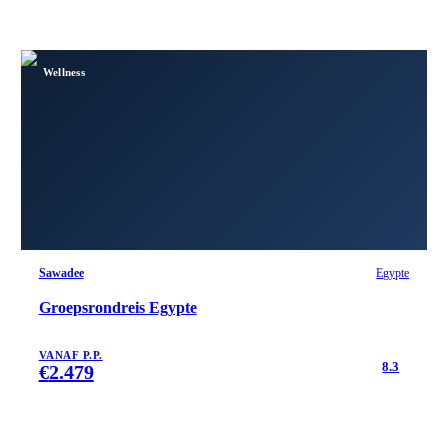
Wellness
Sawadee
Egypte
Groepsrondreis Egypte
VANAF P.P.
8.3
€
2.479