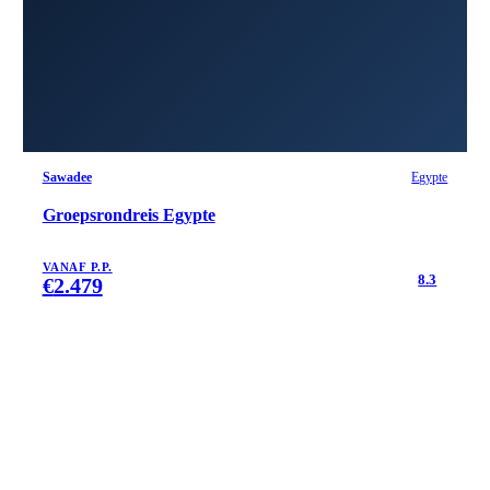
Sawadee
Egypte
Groepsrondreis Egypte
VANAF P.P.
8.3
€
2.479