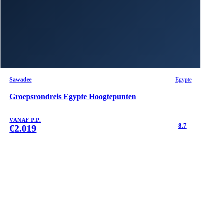
Sawadee
Egypte
Groepsrondreis Egypte Hoogtepunten
VANAF P.P.
8.7
€
2.019