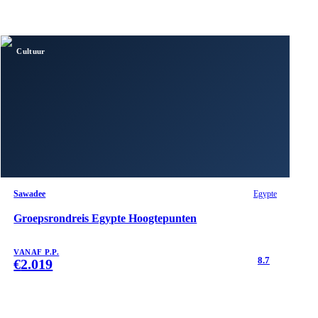
Cultuur
Sawadee
Egypte
Groepsrondreis Egypte Hoogtepunten
VANAF P.P.
8.7
€
2.019