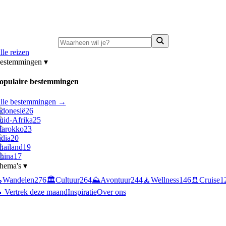
ni-deals:
tot 15% korting op singlereizen Portugal & Griekenland
—
bekijk a
lle reizen
estemmingen
▾
opulaire bestemmingen
lle bestemmingen →
ndonesië
26
uid-Afrika
25
arokko
23
ndia
20
hailand
19
hina
17
hema's
▾

Wandelen
276
🏛️
Cultuur
264
⛰️
Avontuur
244
🧘
Wellness
146
🚢
Cruise
1
 Vertrek deze maand
Inspiratie
Over ons