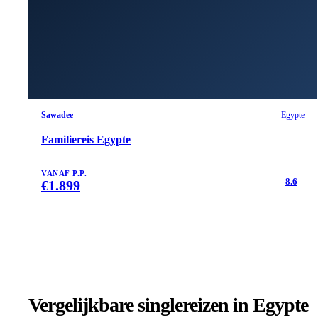
Sawadee
Egypte
Familiereis Egypte
VANAF P.P.
8.6
€
1.899
Vergelijkbare singlereizen
in Egypte