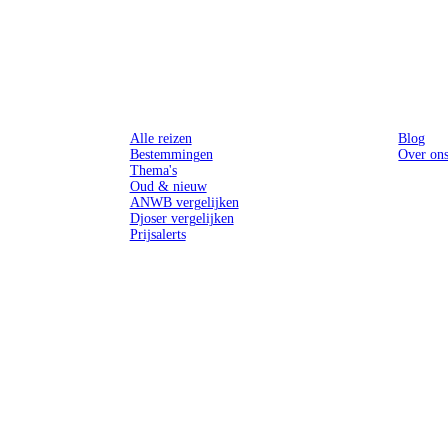
Reizen
Inspiratie
Alle reizen
Blog
Bestemmingen
Over on
Thema's
Oud & nieuw
ANWB vergelijken
Djoser vergelijken
Prijsalerts
n