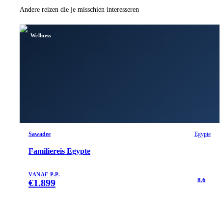
Andere reizen die je misschien interesseren
Wellness
Sawadee
Egypte
Familiereis Egypte
VANAF P.P.
8.6
€
1.899