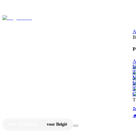
⚡
Ju
A
B
P
A
I
Z
M
I
T
C
T


voor Nederland
voor België