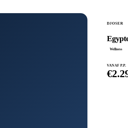
DJOSER
Egypte
Wellness
VANAF P.P.
€
2.2