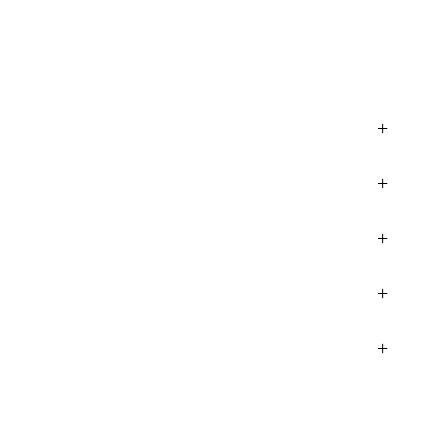
+
+
+
+
+