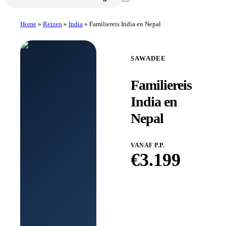
Home
»
Reizen
»
India
»
Familiereis India en Nepal
SAWADEE
Familiereis
India en
Nepal
VANAF P.P.
€
3.199
Boek bij
Sawadee