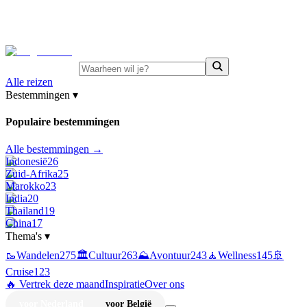
⚡
Juni-deals:
tot 15% korting op singlereizen Portugal &
Griekenland
—
bekijk aanbod
Alle reizen
Bestemmingen
▾
Populaire bestemmingen
Alle bestemmingen →
Indonesië
26
Zuid-Afrika
25
Marokko
23
India
20
Thailand
19
China
17
Thema's
▾
🥾
Wandelen
275
🏛️
Cultuur
263
⛰️
Avontuur
243
🧘
Wellness
145
🚢
Cruise
123
🔥 Vertrek deze maand
Inspiratie
Over ons
voor Nederland
voor België