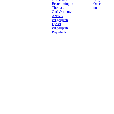
Bestemmingen
Over
Thema's
ons
Oud & nieuw
ANWB
vergelijken
Djoser
vergelijken
Prijsalerts
Singlereizen
voor solo-
reizigers uit
Nederland en
België.
Ontmoet
gelijkgestemde
reizigers en
ontdek de
wereld.
2026 Singletravels.nl & Singletravels.be - De grootste keuze in