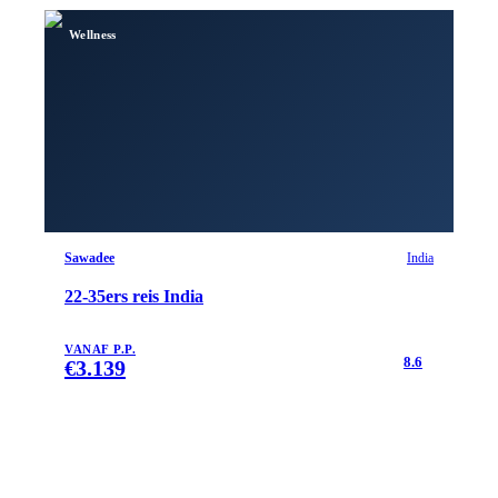
Wellness
Sawadee
India
22-35ers reis India
VANAF P.P.
8.6
€
3.139