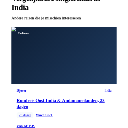
India
Andere reizen die je misschien interesseren
Cultuur
Djoser
India
Rondreis Oost-India & Andamaneilanden, 23
dagen
23
dagen
Vlucht incl.
VANAF P.P.