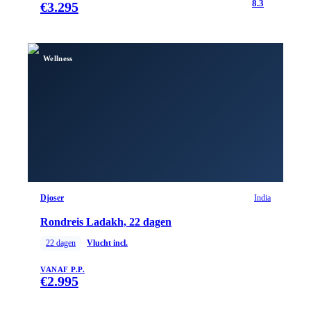
8.3
€
3.295
Wellness
Djoser
India
Rondreis Ladakh, 22 dagen
22
dagen
Vlucht incl.
VANAF P.P.
€
2.995