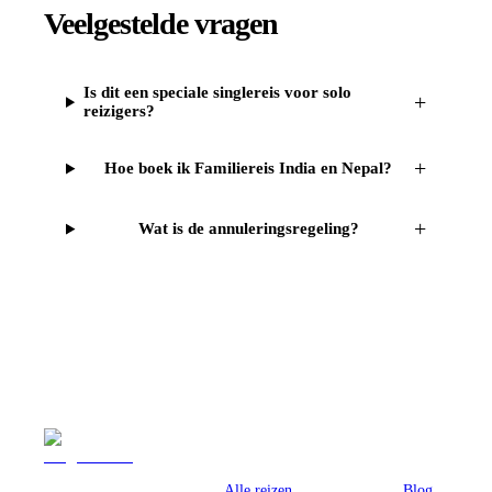
Veelgestelde vragen
Is dit een speciale singlereis voor solo
+
reizigers?
+
Hoe boek ik Familiereis India en Nepal?
+
Wat is de annuleringsregeling?
Reizen
Inspiratie
Pr
Alle reizen
Blog