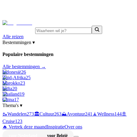
⚡
Juni-deals:
tot 15% korting op singlereizen Portugal &
Griekenland
—
bekijk aanbod
Alle reizen
Bestemmingen
▾
Populaire bestemmingen
Alle bestemmingen →
Indonesië
26
Zuid-Afrika
25
Marokko
23
India
20
Thailand
19
China
17
Thema's
▾
🥾
Wandelen
273
🏛️
Cultuur
263
⛰️
Avontuur
241
🧘
Wellness
144
🚢
Cruise
123
🔥 Vertrek deze maand
Inspiratie
Over ons
voor Nederland
voor België