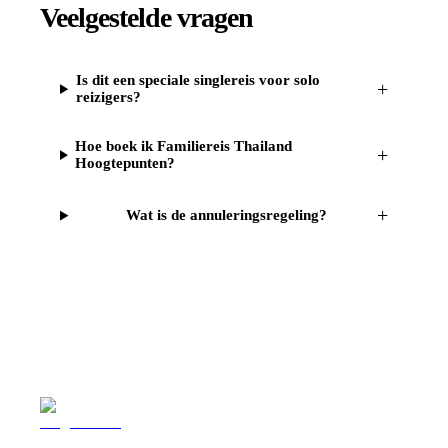
Veelgestelde vragen
Is dit een speciale singlereis voor solo
+
reizigers?
Hoe boek ik Familiereis Thailand
+
Hoogtepunten?
+
Wat is de annuleringsregeling?
Reizen
Inspiratie
Pr