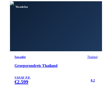
Wandelen
Sawadee
Thailand
Groepsrondreis Thailand
VANAF P.P.
8.2
€
2.599