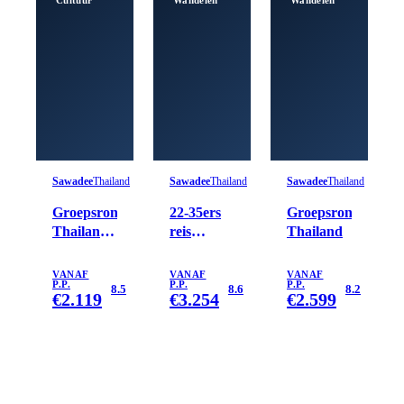
Sawadee
Thailand
Sawadee
Thailand
Sawadee
Thailand
Groepsrondreis
22-35ers
Groepsrondreis
Thailand
reis
Thailand
Hoogtepunten
Thailand
VANAF
VANAF
VANAF
P.P.
P.P.
P.P.
8.5
8.6
8.2
€
2.119
€
3.254
€
2.599