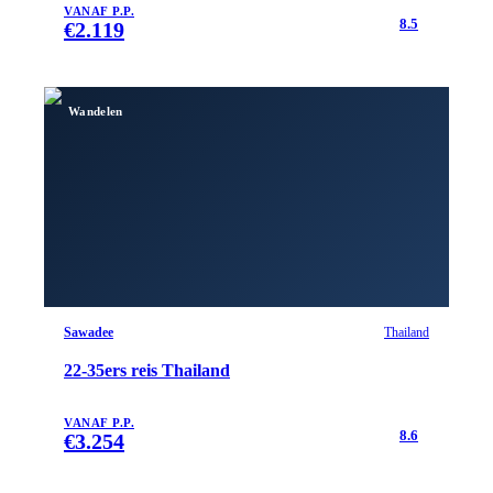
VANAF P.P.
8.5
€
2.119
Wandelen
Sawadee
Thailand
22-35ers reis Thailand
VANAF P.P.
8.6
€
3.254