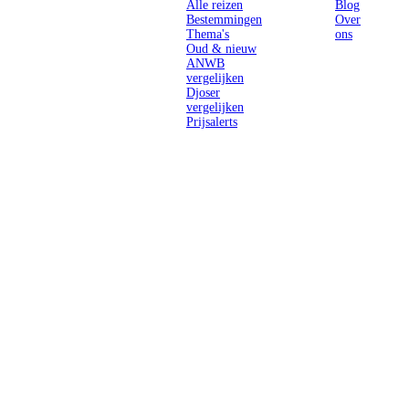
Alle reizen
Blog
Bestemmingen
Over
Thema's
ons
Oud & nieuw
ANWB
vergelijken
Djoser
vergelijken
Prijsalerts
Singlereizen
voor solo-
reizigers uit
Nederland en
België.
Ontmoet
gelijkgestemde
reizigers en
ontdek de
wereld.
2026 Singletravels.nl & Singletravels.be - De grootste keuze in