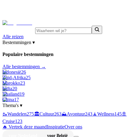
⚡
Juni-deals:
tot 15% korting op singlereizen Portugal &
Griekenland
—
bekijk aanbod
Alle reizen
Bestemmingen
▾
Populaire bestemmingen
Alle bestemmingen →
Indonesië
26
Zuid-Afrika
25
Marokko
23
India
20
Thailand
19
China
17
Thema's
▾
🥾
Wandelen
275
🏛️
Cultuur
263
⛰️
Avontuur
243
🧘
Wellness
145
🚢
Cruise
123
🔥 Vertrek deze maand
Inspiratie
Over ons
voor Nederland
voor België