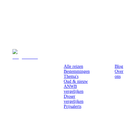
Reizen
Inspiratie
Pr
Alle reizen
Blog
Bestemmingen
Over
Thema's
ons
Oud & nieuw
ANWB
vergelijken
Djoser
vergelijken
Prijsalerts
Singlereizen
voor solo-
reizigers uit
Nederland en
België.