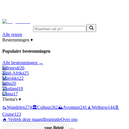
⚡
Juni-deals:
tot 15% korting op singlereizen Portugal &
Griekenland
—
bekijk aanbod
Alle reizen
Bestemmingen
▾
Populaire bestemmingen
Alle bestemmingen →
Indonesië
26
Zuid-Afrika
25
Marokko
22
India
20
Thailand
18
China
17
Thema's
▾
🥾
Wandelen
274
🏛️
Cultuur
262
⛰️
Avontuur
241
🧘
Wellness
144
🚢
Cruise
123
🔥 Vertrek deze maand
Inspiratie
Over ons
voor Nederland
voor België