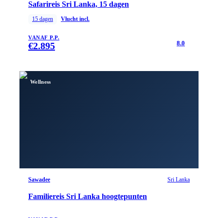
Safarireis Sri Lanka, 15 dagen
15
dagen
Vlucht incl.
VANAF P.P.
8.0
€
2.895
Wellness
Sawadee
Sri Lanka
Familiereis Sri Lanka hoogtepunten