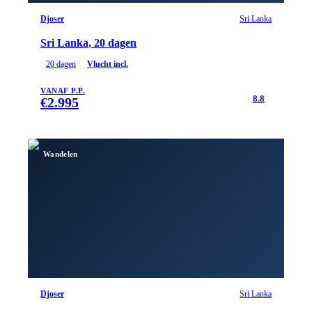
Djoser
Sri Lanka
Sri Lanka, 20 dagen
20
dagen
Vlucht incl.
VANAF P.P.
8.8
€
2.995
Wandelen
Djoser
Sri Lanka