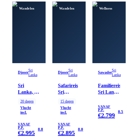
Wandelen
Wandelen
Wellness
Sri
Sri
Sri
Djoser
Djoser
Sawadee
Lanka
Lanka
Lanka
Sri
Safarireis
Familiereis
Lanka, 20
Sri
Sri Lanka
dagen
Lanka, 15
hoogtepunten
20
dagen
15
dagen
dagen
VANAF
Vlucht
Vlucht
P.P.
8.5
incl.
incl.
€
2.799
VANAF
VANAF
P.P.
P.P.
8.8
8.0
€
2.995
€
2.895