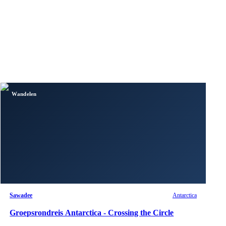
Wandelen
Sawadee
Antarctica
Groepsrondreis Antarctica - Crossing the Circle