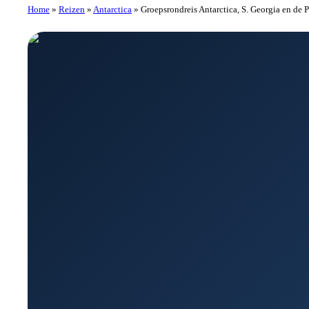
Home
»
Reizen
»
Antarctica
»
Groepsrondreis Antarctica, S. Georgia en de 