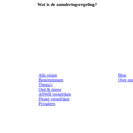
Wat is de annuleringsregeling?
Reizen
Inspiratie
Alle reizen
Blog
Bestemmingen
Over on
Thema's
Oud & nieuw
ANWB vergelijken
Djoser vergelijken
Prijsalerts