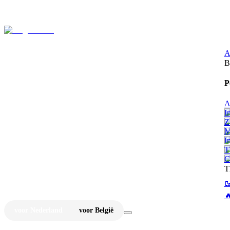
⚡
Ju
A
B
P
A
I
Z
M
I
T
C
T


voor Nederland
voor België