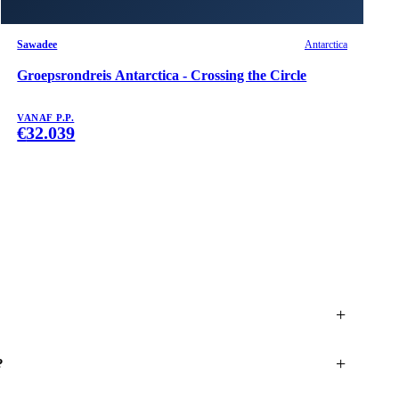
Sawadee
Antarctica
Groepsrondreis Antarctica - Crossing the Circle
VANAF P.P.
€
32.039
+
+
?