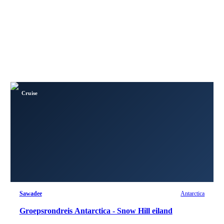
Cruise
Sawadee
Antarctica
Groepsrondreis Antarctica - Snow Hill eiland