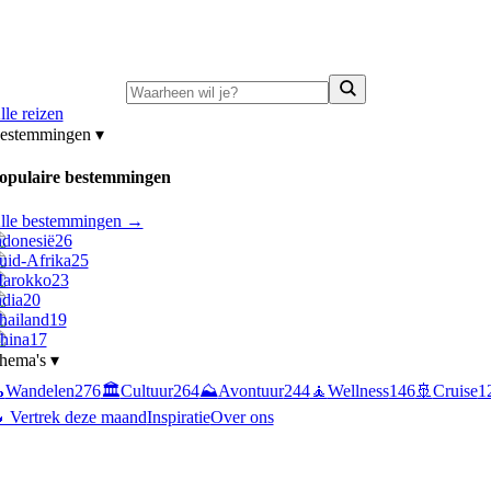
ni-deals:
tot 15% korting op singlereizen Portugal & Griekenland
—
bekijk a
lle reizen
estemmingen
▾
opulaire bestemmingen
lle bestemmingen →
ndonesië
26
uid-Afrika
25
arokko
23
ndia
20
hailand
19
hina
17
hema's
▾

Wandelen
276
🏛️
Cultuur
264
⛰️
Avontuur
244
🧘
Wellness
146
🚢
Cruise
1
 Vertrek deze maand
Inspiratie
Over ons