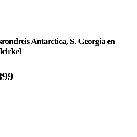
rondreis Antarctica, S. Georgia en
lcirkel
899
Boek bij
Sawadee