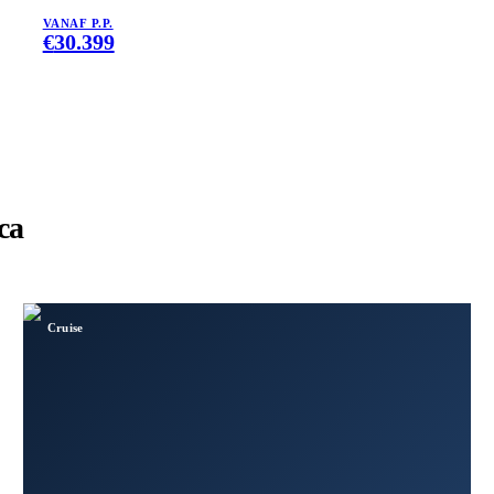
VANAF P.P.
€
30.399
ca
Cruise