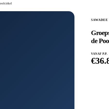
Poolcirkel
SAWADEE
Groeps
de Poo
VANAF P.P.
€
36.