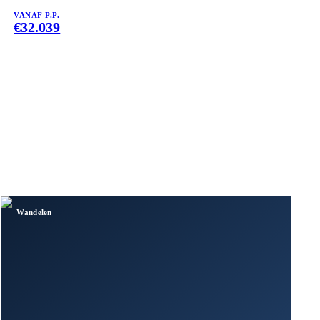
VANAF P.P.
€
32.039
Wandelen