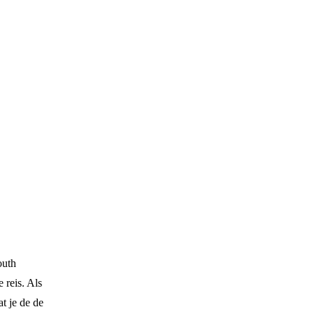
outh
 reis. Als
t je de de