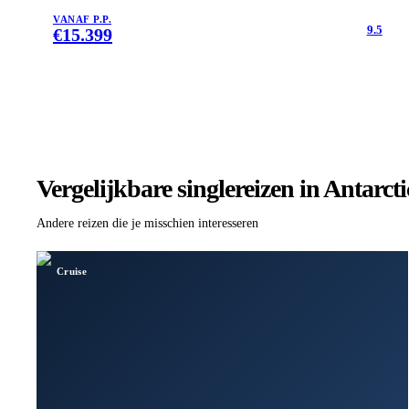
VANAF P.P.
9.5
€
15.399
Vergelijkbare singlereizen
in Antarcti
Andere reizen die je misschien interesseren
Cruise