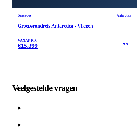
Sawadee
Antarctica
Groepsrondreis Antarctica - Vliegen
VANAF P.P.
9.5
€
15.399
Veelgestelde vragen