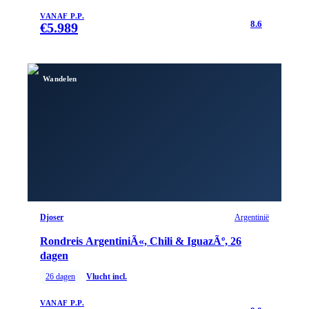
VANAF P.P.
8.6
€
5.989
Wandelen
Djoser
Argentinië
Rondreis ArgentiniÃ«, Chili & IguazÃº, 26
dagen
26
dagen
Vlucht incl.
VANAF P.P.