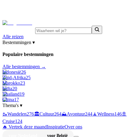
⚡
Juni-deals:
tot 15% korting op singlereizen Portugal &
Griekenland
—
bekijk aanbod
Alle reizen
Bestemmingen
▾
Populaire bestemmingen
Alle bestemmingen →
Indonesië
26
Zuid-Afrika
25
Marokko
23
India
20
Thailand
19
China
17
Thema's
▾
🥾
Wandelen
276
🏛️
Cultuur
264
⛰️
Avontuur
244
🧘
Wellness
146
🚢
Cruise
124
🔥 Vertrek deze maand
Inspiratie
Over ons
voor Nederland
voor België