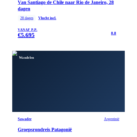
Van Santiago de Chile naar Rio de Janeiro, 28
dagen
28
dagen
Vlucht incl.
VANAF P.P.
8.8
€
5.695
Wandelen
Sawadee
Argentinië
Groepsrondreis Patagonië