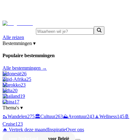
⚡
Juni-deals:
tot 15% korting op singlereizen Portugal &
Griekenland
—
bekijk aanbod
Alle reizen
Bestemmingen
▾
Populaire bestemmingen
Alle bestemmingen →
Indonesië
26
Zuid-Afrika
25
Marokko
23
India
20
Thailand
19
China
17
Thema's
▾
🥾
Wandelen
275
🏛️
Cultuur
263
⛰️
Avontuur
243
🧘
Wellness
145
🚢
Cruise
123
🔥 Vertrek deze maand
Inspiratie
Over ons
voor Nederland
voor België