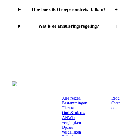
+
Hoe boek ik Groepsrondreis Balkan?
+
Wat is de annuleringsregeling?
Reizen
Inspiratie
Pr
Alle reizen
Blog
Bestemmingen
Over
Thema's
ons
Oud & nieuw
ANWB
vergelijken
Djoser
vergelijken