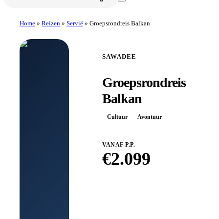
Home
»
Reizen
»
Servië
»
Groepsrondreis Balkan
SAWADEE
Groepsrondreis
Balkan
Cultuur
Avontuur
VANAF P.P.
€
2.099
Boek bij
Sawadee