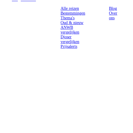
Alle reizen
Blog
Bestemmingen
Over
Thema's
ons
Oud & nieuw
ANWB
vergelijken
Djoser
vergelijken
Prijsalerts
Singlereizen
voor solo-
reizigers uit
Nederland en
België.
Ontmoet
gelijkgestemde
reizigers en
ontdek de
wereld.