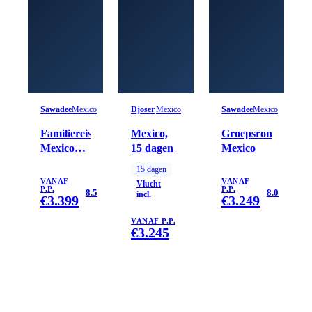
Sawadee
Mexico
Djoser
Mexico
Sawadee
Mexico
Familiereis
Mexico,
Groepsrondreis
Mexico
15 dagen
Mexico
hoogtepunten
15
dagen
VANAF
VANAF
Vlucht
P.P.
P.P.
8.5
8.0
incl.
€
3.399
€
3.249
VANAF P.P.
€
3.245