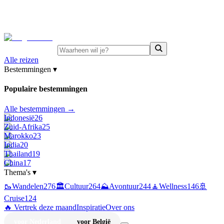
⚡
Juni-deals:
tot 15% korting op singlereizen Portugal &
Griekenland
—
bekijk aanbod
Alle reizen
Bestemmingen
▾
Populaire bestemmingen
Alle bestemmingen →
Indonesië
26
Zuid-Afrika
25
Marokko
23
India
20
Thailand
19
China
17
Thema's
▾
🥾
Wandelen
276
🏛️
Cultuur
264
⛰️
Avontuur
244
🧘
Wellness
146
🚢
Cruise
124
🔥 Vertrek deze maand
Inspiratie
Over ons
voor Nederland
voor België