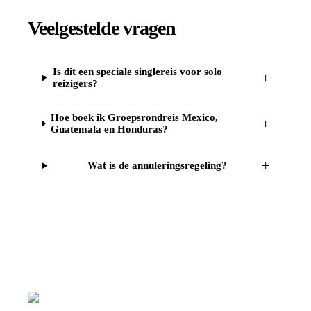
Veelgestelde vragen
Is dit een speciale singlereis voor solo
+
reizigers?
Hoe boek ik Groepsrondreis Mexico,
+
Guatemala en Honduras?
+
Wat is de annuleringsregeling?
Reizen
Inspiratie
Pr