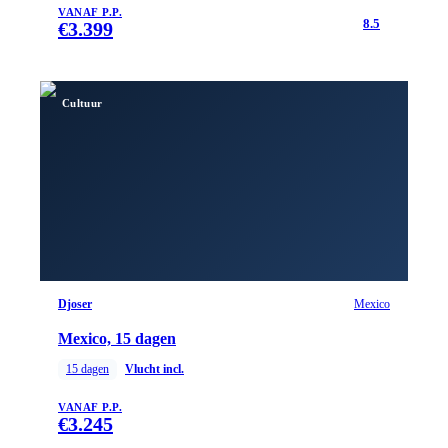
VANAF P.P.
8.5
€
3.399
Cultuur
Djoser
Mexico
Mexico, 15 dagen
15
dagen
Vlucht incl.
VANAF P.P.
€
3.245