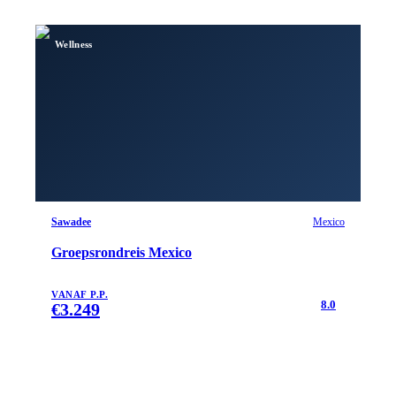
Wellness
Sawadee
Mexico
Groepsrondreis Mexico
VANAF P.P.
8.0
€
3.249